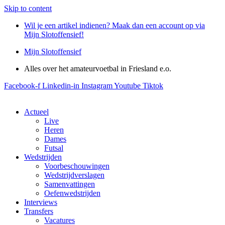
Skip to content
Wil je een artikel indienen? Maak dan een account op via
Mijn Slotoffensief!
Mijn Slotoffensief
Alles over het amateurvoetbal in Friesland e.o.
Facebook-f
Linkedin-in
Instagram
Youtube
Tiktok
Actueel
Live
Heren
Dames
Futsal
Wedstrijden
Voorbeschouwingen
Wedstrijdverslagen
Samenvattingen
Oefenwedstrijden
Interviews
Transfers
Vacatures