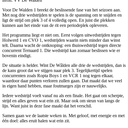
Bron: VV De Walden
Voor De Walden 1 breekt de beslissende fase van het seizoen aan.
Met nog drie wedstrijden te spelen is de spanning om te snijden en
ligt de strijd om plek 3 of 4 volledig open. En juist die plekken
kunnen aan het einde van de rit een periodeplek opleveren.
Het programma liegt er niet om. Eerst volgen uitwedstrijden tegen
Holwerd 1 en CVO 1, wedstrijden waarin niets minder dan winst
telt. Daarna wacht de ontknoping: een thuiswedstrijd tegen directe
concurrent Ternaard 1. Die wedstrijd kan zomaar beslissen wie er
bovenin eindigt.
De situatie is helder. Wint De Wâlden alle drie de wedstrijden, dan is
de kans groot dat we stijgen naar plek 3. Tegelijkertijd spelen
concurrenten zoals Ropta Boys 1 en VCR 1 nog tegen elkaar,
waardoor daar punten verloren zullen gaan. Dat maakt dat we veel
in eigen hand hebben, maar foutmarges zijn er nauwelijks.
Iedere wedstrijd voelt vanaf nu als een finale. Het gaat om scherpte,
strijd en alles geven wat erin zit. Maar ook om steun van langs de
lijn. Want juist in deze fase maakt dat het verschil.
Samen gaan we de laatste weken in. Met geloof, met energie en met
één doel: alles eruit halen wat erin zit.