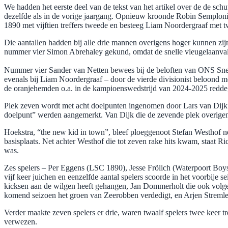
We hadden het eerste deel van de tekst van het artikel over de de sc
dezelfde als in de vorige jaargang. Opnieuw kroonde Robin Semplonius
1890 met vijftien treffers tweede en besteeg Liam Noordergraaf met t
Die aantallen hadden bij alle drie mannen overigens hoger kunnen zijn
nummer vier Simon Abrehaley gekund, omdat de snelle vleugelaanvaller
​Nummer vier Sander van Netten bewees bij de beloften van ONS Sneek 
evenals bij Liam Noordergraaf – door de vierde divisionist beloond m
de oranjehemden o.a. in de kampioenswedstrijd van 2024-2025 redd
Plek zeven wordt met acht doelpunten ingenomen door Lars van Dijk. 
doelpunt” werden aangemerkt. Van Dijk die de zevende plek overigens
Hoekstra, “the new kid in town”, bleef ploeggenoot Stefan Westhof n
basisplaats. Net achter Westhof die tot zeven rake hits kwam, staat 
was.
Zes spelers – Per Eggens (LSC 1890), Jesse Frölich (Waterpoort Bo
vijf keer juichen en eenzelfde aantal spelers scoorde in het voorbije
kicksen aan de wilgen heeft gehangen, Jan Dommerholt die ook volg
komend seizoen het groen van Zeerobben verdedigt, en Arjen Streml
Verder maakte zeven spelers er drie, waren twaalf spelers twee keer 
verwezen.