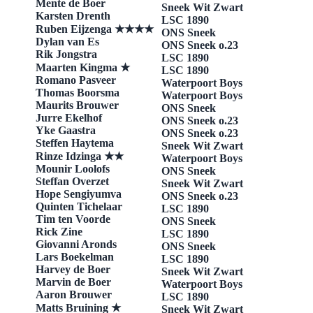
​Mente de Boer
Sneek Wit Zwart
Karsten Drenth
​LSC 1890
​​Ruben Eijzenga ★★★★
​ONS Sneek
Dylan van Es
ONS Sneek o.23
Rik Jongstra
​LSC 1890
Maarten Kingma
★
​LSC 1890
​Romano Pasveer
Waterpoort Boys
Thomas Boorsma
​Waterpoort Boys
Maurits Brouwer
ONS Sneek
​Jurre Ekelhof
ONS Sneek o.23
Yke Gaastra
ONS Sneek o.23
Steffen Haytema
​Sneek Wit Zwart
Rinze Idzinga ★★
​Waterpoort Boys
​Mounir Loolofs
​ONS Sneek
Steffan Overzet
​Sneek Wit Zwart
Hope Sengiyumva
​ONS Sneek o.23
​Quinten Tichelaar
LSC 1890
Tim ten Voorde
ONS Sneek
Rick Zine
​LSC 1890
Giovanni Aronds
​ONS Sneek
Lars Boekelman
​LSC 1890
​Harvey de Boer
​Sneek Wit Zwart
Marvin de Boer
​Waterpoort Boys
​Aaron Brouwer
​LSC 1890
Matts Bruining ★
Sneek Wit Zwart