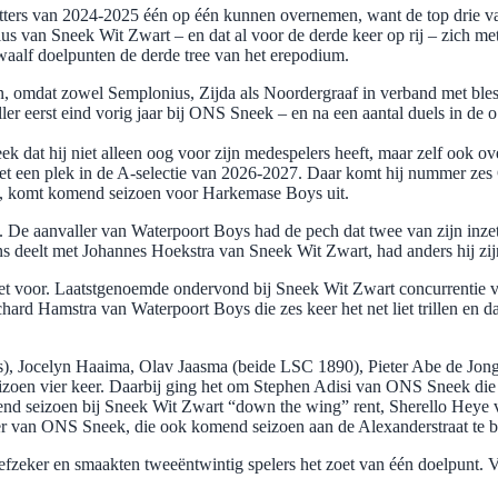
hutters van 2024-2025 één op één kunnen overnemen, want de top drie v
 van Sneek Wit Zwart – en dat al voor de derde keer op rij – zich met 
waalf doelpunten de derde tree van het erepodium.
, omdat zowel Semplonius, Zijda als Noordergraaf in verband met blessu
 eerst eind vorig jaar bij ONS Sneek – en na een aantal duels in de o
dat hij niet alleen oog voor zijn medespelers heeft, maar zelf ook ove
et een plek in de A-selectie van 2026-2027. Daar komt hij nummer zes 
e, komt komend seizoen voor Harkemase Boys uit.
De aanvaller van Waterpoort Boys had de pech dat twee van zijn inzet
 deelt met Johannes Hoekstra van Sneek Wit Zwart, had anders hij zij
et voor. Laatstgenoemde ondervond bij Sneek Wit Zwart concurrentie va
Richard Hamstra van Waterpoort Boys die zes keer het net liet trillen 
ys), Jocelyn Haaima, Olav Jaasma (beide LSC 1890), Pieter Abe de J
 seizoen vier keer. Daarbij ging het om Stephen Adisi van ONS Sneek di
end seizoen bij Sneek Wit Zwart “down the wing” rent, Sherello Heye
er van ONS Sneek, die ook komend seizoen aan de Alexanderstraat te 
trefzeker en smaakten tweeëntwintig spelers het zoet van één doelpunt.