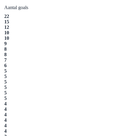
Aantal goals
22
15
​12
​10
10
9
​8
​8
​7
6
​5
​5
​5
​5
​5
​5
4
​4
4
​4
​4
4