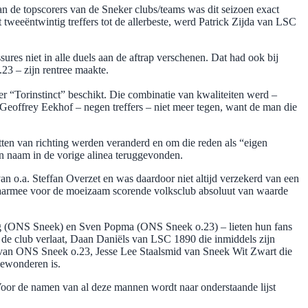
an de topscorers van de Sneker clubs/teams was dit seizoen exact
tweeëntwintig treffers tot de allerbeste, werd Patrick Zijda van LSC
res niet in alle duels aan de aftrap verschenen. Dat had ook bij
.23 – zijn rentree maakte.
r “Torinstinct” beschikt. Die combinatie van kwaliteiten werd –
Geoffrey Eekhof – negen treffers – niet meer tegen, want de man die
ten van richting werden veranderd en om die reden als “eigen
n naam in de vorige alinea teruggevonden.
n o.a. Steffan Overzet en was daardoor niet altijd verzekerd van een
en daarmee voor de moeizaam scorende volksclub absoluut van waarde
ong (ONS Sneek) en Sven Popma (ONS Sneek o.23) – lieten hun fans
e de club verlaat, Daan Daniëls van LSC 1890 die inmiddels zijn
 van ONS Sneek o.23, Jesse Lee Staalsmid van Sneek Wit Zwart die
bewonderen is.
 Voor de namen van al deze mannen wordt naar onderstaande lijst