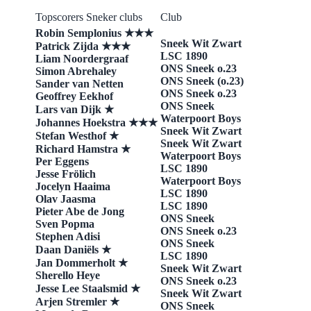
Topscorers Sneker clubs
Club
Robin Semplonius ★★★
Sneek Wit Zwart
​​Patrick Zijda ★★★
​LSC 1890
Liam Noordergraaf
​ONS Sneek o.23
​Simon Abrehaley
​ONS Sneek (o.23)
Sander van Netten
​ONS Sneek o.23
​Geoffrey Eekhof
​ONS Sneek
​​Lars van Dijk ★
​Waterpoort Boys
​​​Johannes Hoekstra
★★★
Sneek Wit Zwart
​Stefan Westhof ★
​Sneek Wit Zwart
​Richard Hamstra ★
Waterpoort Boys
​Per Eggens
​LSC 1890
Jesse Frölich
Waterpoort Boys
Jocelyn Haaima
​LSC 1890
Olav Jaasma
​LSC 1890
Pieter Abe de Jong
​ONS Sneek
Sven Popma
​ONS Sneek o.23
Stephen Adisi
ONS Sneek
​​​Daan Daniëls ★
​LSC 1890
Jan Dommerholt ★
Sneek Wit Zwart
​Sherello Heye
ONS Sneek o.23
Jesse Lee Staalsmid
★
​Sneek Wit Zwart
Arjen Stremler
★
ONS Sneek