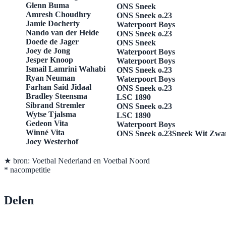
Glenn Buma
ONS Sneek
​Amresh Choudhry
​ONS Sneek o.23
​Jamie Docherty
​Waterpoort Boys
Nando van der Heide
ONS Sneek o.23
​Doede de Jager
ONS Sneek
​Joey de Jong
​Waterpoort Boys
Jesper Knoop
​Waterpoort Boys
​Ismail Lamrini Wahabi
​ONS Sneek o.23
Ryan Neuman
​Waterpoort Boys
​Farhan Said Jidaal
​ONS Sneek o.23
​Bradley Steensma
​LSC 1890
Sibrand Stremler
​ONS Sneek o.23
Wytse Tjalsma
​LSC 1890
​Gedeon Vita
Waterpoort Boys
Winné Vita
ONS
Sneek o.23
Sneek Wit Zwa
Joey Westerhof
★ bron: Voetbal Nederland en Voetbal Noord
​* nacompetitie
Delen