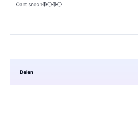
Oant sneon🔴⚪️🔴⚪️
Delen