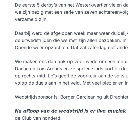
De eerste 5 derby’s van het Westerkwartier vielen d
we zijn bezig met een serie van zeven achtereenvolg
verzameld zijn.
Daarbij werd de afgelopen week maar weer duidelijk
de uitwedstrijden die we met zijn allen bezoeken. I
Opende weer opzochten. Dat zal zaterdag niet ander
We maken ons dan ook op voor wederom een mooi tr
Danae en Loïs Arends en ze spelen sinds kort bij de
op rechts-mid. Loïs geeft de voorkeur aan de spits
volop de duels aan in het veld. Met veel plezier en i
Wedstrijdsponsor is: Borger Carcleaning uit Drachte
𝙉𝙖 𝙖𝙛𝙡𝙤𝙤𝙥 𝙫𝙖𝙣 𝙙𝙚 𝙬𝙚𝙙𝙨𝙩𝙧𝙞𝙟𝙙 𝙞𝙨 𝙚𝙧 𝙡𝙞𝙫𝙚-
de Club van honderd.