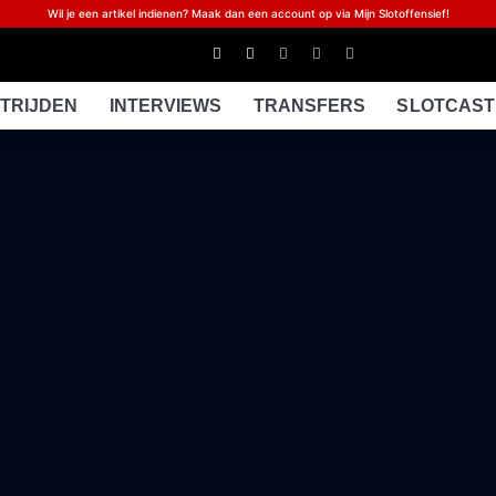
Wil je een artikel indienen? Maak dan een account op via Mijn Slotoffensief!
TRIJDEN
INTERVIEWS
TRANSFERS
SLOTCAST