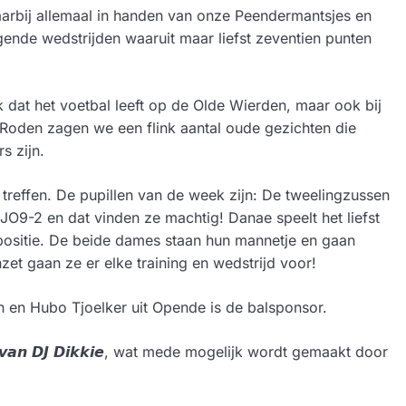
aarbij allemaal in handen van onze Peendermantsjes en
ende wedstrijden waaruit maar liefst zeventien punten
 dat het voetbal leeft op de Olde Wierden, maar ook bij
n Roden zagen we een flink aantal oude gezichten die
s zijn.
effen. De pupillen van de week zijn: De tweelingzussen
 JO9-2 en dat vinden ze machtig! Danae speelt het liefst
-positie. De beide dames staan hun mannetje en gaan
nzet gaan ze er elke training en wedstrijd voor!
n en Hubo Tjoelker uit Opende is de balsponsor.
𝙢𝙪𝙯𝙞𝙚𝙠 𝙫𝙖𝙣 𝘿𝙅 𝘿𝙞𝙠𝙠𝙞𝙚, wat mede mogelijk wordt gemaakt door