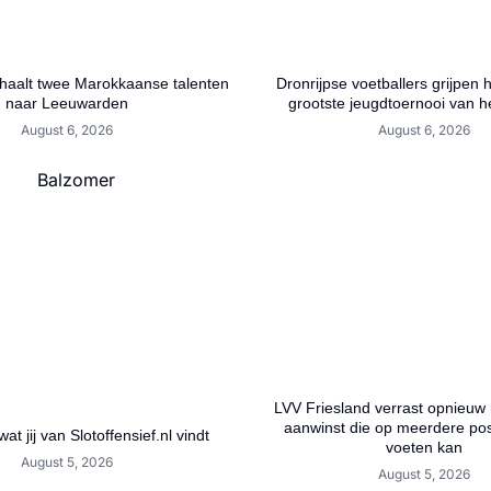
aalt twee Marokkaanse talenten
Dronrijpse voetballers grijpen 
naar Leeuwarden
grootste jeugdtoernooi van h
August 6, 2026
August 6, 2026
LVV Friesland verrast opnieuw
aanwinst die op meerdere posi
wat jij van Slotoffensief.nl vindt
voeten kan
August 5, 2026
August 5, 2026