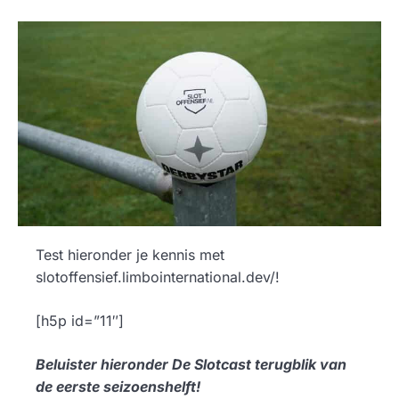
Test hieronder je kennis met
slotoffensief.limbointernational.dev/!
[h5p id=”11″]
Beluister hieronder De Slotcast terugblik van
de eerste seizoenshelft!