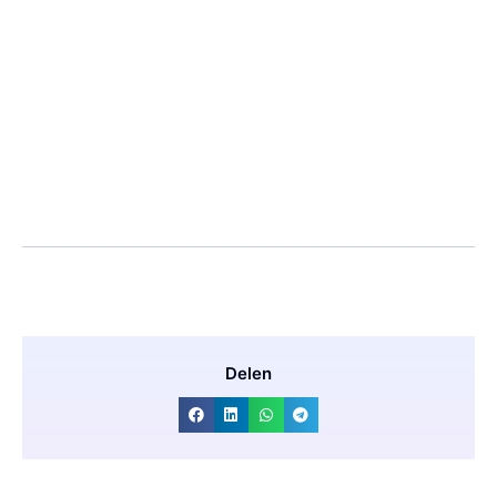
Delen