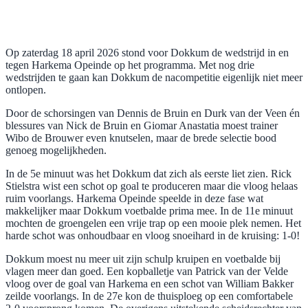
Op zaterdag 18 april 2026 stond voor Dokkum de wedstrijd in en
tegen Harkema Opeinde op het programma. Met nog drie
wedstrijden te gaan kan Dokkum de nacompetitie eigenlijk niet meer
ontlopen.
Door de schorsingen van Dennis de Bruin en Durk van der Veen én
blessures van Nick de Bruin en Giomar Anastatia moest trainer
Wibo de Brouwer even knutselen, maar de brede selectie bood
genoeg mogelijkheden.
In de 5e minuut was het Dokkum dat zich als eerste liet zien. Rick
Stielstra wist een schot op goal te produceren maar die vloog helaas
ruim voorlangs. Harkema Opeinde speelde in deze fase wat
makkelijker maar Dokkum voetbalde prima mee. In de 11e minuut
mochten de groengelen een vrije trap op een mooie plek nemen. Het
harde schot was onhoudbaar en vloog snoeihard in de kruising: 1-0!
Dokkum moest nu meer uit zijn schulp kruipen en voetbalde bij
vlagen meer dan goed. Een kopballetje van Patrick van der Velde
vloog over de goal van Harkema en een schot van William Bakker
zeilde voorlangs. In de 27e kon de thuisploeg op een comfortabele