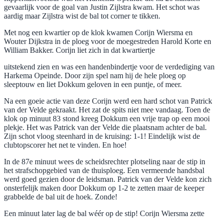
gevaarlijk voor de goal van Justin Zijlstra kwam. Het schot was
aardig maar Zijlstra wist de bal tot corner te tikken.
Met nog een kwartier op de klok kwamen Corijn Wiersma en
Wouter Dijkstra in de ploeg voor de moegestreden Harold Korte en
William Bakker. Corijn liet zich in dat kwartiertje
uitstekend zien en was een handenbindertje voor de verdediging van
Harkema Opeinde. Door zijn spel nam hij de hele ploeg op
sleeptouw en liet Dokkum geloven in een puntje, of meer.
Na een goeie actie van deze Corijn werd een hard schot van Patrick
van der Velde gekraakt. Het zat de spits niet mee vandaag. Toen de
klok op minuut 83 stond kreeg Dokkum een vrije trap op een mooi
plekje. Het was Patrick van der Velde die plaatsnam achter de bal.
Zijn schot vloog steenhard in de kruising: 1-1! Eindelijk wist de
clubtopscorer het net te vinden. En hoe!
In de 87e minuut wees de scheidsrechter plotseling naar de stip in
het strafschopgebied van de thuisploeg. Een vermeende handsbal
werd goed gezien door de leidsman. Patrick van der Velde kon zich
onsterfelijk maken door Dokkum op 1-2 te zetten maar de keeper
grabbelde de bal uit de hoek. Zonde!
Een minuut later lag de bal wéér op de stip! Corijn Wiersma zette