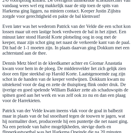
2-0 voorsprong komen. De overigens uitstekende scheidsrechter van
vandaag wees wel erg makkelijk naar de stip toen de spits van
Harkema ging liggen, na miniem contact. Keeper Justin Zijlstra
zorgde voor gerechtigheid en pakte de bal klemvast!
Even later was het wederom Patrick van der Velde die een schot kon
lossen maar uit een lastige hoek verdween de bal in het zijnet. Een
minuut later stond Harold Korte plotseling oog in oog met de
keeper, maar zijn schot ging net naast de verkeerde kant van de paal.
Dit had de 1-1 moeten zijn. In plaats daarvan ging Dokkum met een
achterstand aan de thee.
Dennis Metz bleef in de kleedkamer achter en Giomar Anastatia
kwam voor hem in de ploeg. De middenvelder liet zich gelijk zien
door een fijne steekbal op Harold Korte. Laatstgenoemde zag zijn
schot in de handen van de keeper verdwijnen. Dokkum kwam nu
uitstekend voor de dag en zette de thuisploeg flink onder druk. De
ijverige en goed spelende William Bakker zette als schaduwspits de
spitsen goed aan het werk en was zelf ook zo nu en dan een plaag
voor de Harrekieten.
Patrick van der Velde kwam ineens vlak voor de goal in balbezit
maar in plaats van de bal snoeihard tegen de touwen te jagen, wat
hij normaliter doet, produceerde hij een puntertje die net naast ging.
Na een periode van halve mogelijkheden, stevige duels en
flipperkastvoetbal was het Harkema Opeinde die na 20 minuten