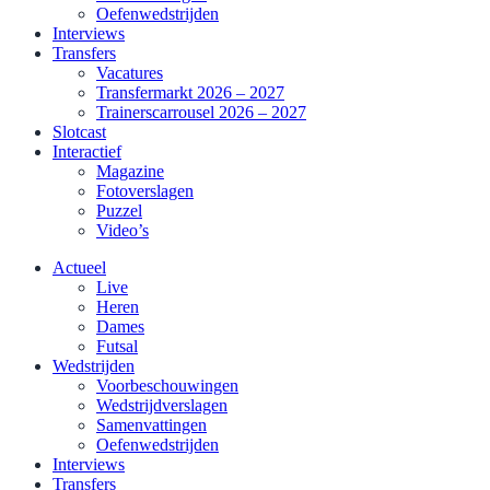
Oefenwedstrijden
Interviews
Transfers
Vacatures
Transfermarkt 2026 – 2027
Trainerscarrousel 2026 – 2027
Slotcast
Interactief
Magazine
Fotoverslagen
Puzzel
Video’s
Actueel
Live
Heren
Dames
Futsal
Wedstrijden
Voorbeschouwingen
Wedstrijdverslagen
Samenvattingen
Oefenwedstrijden
Interviews
Transfers