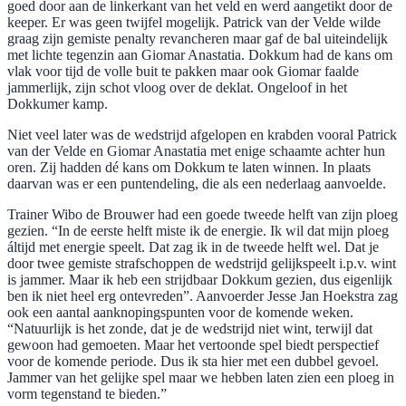
goed door aan de linkerkant van het veld en werd aangetikt door de
keeper. Er was geen twijfel mogelijk. Patrick van der Velde wilde
graag zijn gemiste penalty revancheren maar gaf de bal uiteindelijk
met lichte tegenzin aan Giomar Anastatia. Dokkum had de kans om
vlak voor tijd de volle buit te pakken maar ook Giomar faalde
jammerlijk, zijn schot vloog over de deklat. Ongeloof in het
Dokkumer kamp.
Niet veel later was de wedstrijd afgelopen en krabden vooral Patrick
van der Velde en Giomar Anastatia met enige schaamte achter hun
oren. Zij hadden dé kans om Dokkum te laten winnen. In plaats
daarvan was er een puntendeling, die als een nederlaag aanvoelde.
Trainer Wibo de Brouwer had een goede tweede helft van zijn ploeg
gezien. “In de eerste helft miste ik de energie. Ik wil dat mijn ploeg
áltijd met energie speelt. Dat zag ik in de tweede helft wel. Dat je
door twee gemiste strafschoppen de wedstrijd gelijkspeelt i.p.v. wint
is jammer. Maar ik heb een strijdbaar Dokkum gezien, dus eigenlijk
ben ik niet heel erg ontevreden”. Aanvoerder Jesse Jan Hoekstra zag
ook een aantal aanknopingspunten voor de komende weken.
“Natuurlijk is het zonde, dat je de wedstrijd niet wint, terwijl dat
gewoon had gemoeten. Maar het vertoonde spel biedt perspectief
voor de komende periode. Dus ik sta hier met een dubbel gevoel.
Jammer van het gelijke spel maar we hebben laten zien een ploeg in
vorm tegenstand te bieden.”