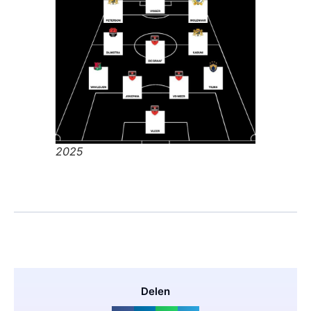
2025
Delen