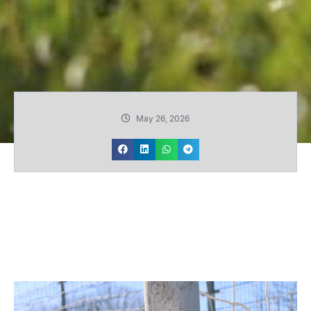
May 26, 2026