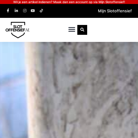
Wil je een artikel indienen? Maak dan een account op via Mijn Slotoffensief!
Mijn Slotoffensief