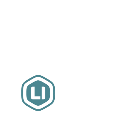
Website sponsor:
LIMBO International: WordPress specialisten uit
hartje Friesland.