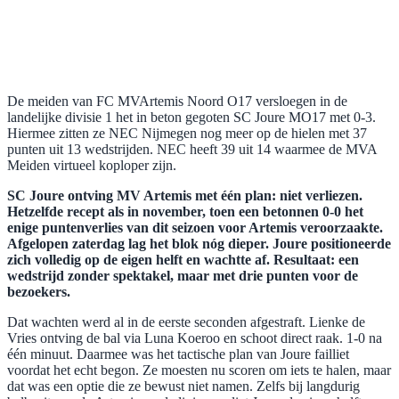
De meiden van FC MVArtemis Noord O17 versloegen in de
landelijke divisie 1 het in beton gegoten SC Joure MO17 met 0-3.
Hiermee zitten ze NEC Nijmegen nog meer op de hielen met 37
punten uit 13 wedstrijden. NEC heeft 39 uit 14 waarmee de MVA
Meiden virtueel koploper zijn.
SC Joure ontving MV Artemis met één plan: niet verliezen.
Hetzelfde recept als in november, toen een betonnen 0-0 het
enige puntenverlies van dit seizoen voor Artemis veroorzaakte.
Afgelopen zaterdag lag het blok nóg dieper. Joure positioneerde
zich volledig op de eigen helft en wachtte af. Resultaat: een
wedstrijd zonder spektakel, maar met drie punten voor de
bezoekers.
Dat wachten werd al in de eerste seconden afgestraft. Lienke de
Vries ontving de bal via Luna Koeroo en schoot direct raak. 1-0 na
één minuut. Daarmee was het tactische plan van Joure failliet
voordat het echt begon. Ze moesten nu scoren om iets te halen, maar
dat was een optie die ze bewust niet namen. Zelfs bij langdurig