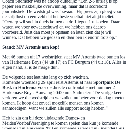
Coach Sudmeier was na afloop duidelijk: “Een 2-5 uitslag is op
papier een makkelijke overwinning, maar dat is scorebord
journalistiek. De wedstrijd was “zwaar.” Hij prees zijn ploeg voor
de strijdlust op een veld dat het beste voetbal niet altijd toeliet.
“Oerterp wil snel in duels komen en de 1 tegen 1 uitspelen. Daar
waren we voor gewaarschuwd en we hebben ons daarop
voorbereid. Juist dan moet je opstaan en laten zien dat je wil
winnen. Dat hebben we gedaan en daar ben ik enorm trots op.”
Stand: MV Artemis aan kop!
Met 46 punten uit 17 wedstrijden staat MV Artemis twee punten los
van Harkemase Boys (44 uit 17) en FC Burgum (44 uit 18). Alles in
eigen hand, al is de marge dun.
De volgende test laat niet lang op zich wachten.
Komende woensdag 29 april reist Artemis af naar
Sportpark De
Bosk in Harkema
voor de directe confrontatie met nummer 2
Harkemase Boys. Aanvang 20:00 uur. Sudmeier: “De vorige keer
verloren we die wedstrijd en we zullen nu beter voor de dag moeten
komen. Ik hoop dat zoveel mogelijk mensen ons komen
aanmoedigen, want we zullen alle support nodig hebben.”
Heb je zin om bij deze uitdagende Dames- en
MeidenVoetbalVereniging te komen spelen dan kun je komende
woensdag in Harkema(20u) en komende zaterdag in Opeinde(15u)