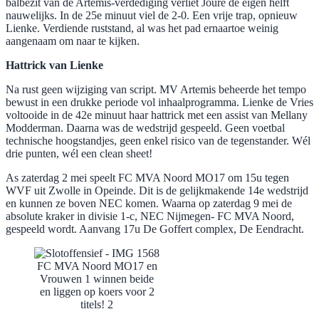
balbezit van de Artemis-verdediging verliet Joure de eigen helft
nauwelijks. In de 25e minuut viel de 2-0. Een vrije trap, opnieuw
Lienke. Verdiende ruststand, al was het pad ernaartoe weinig
aangenaam om naar te kijken.
Hattrick van Lienke
Na rust geen wijziging van script. MV Artemis beheerde het tempo
bewust in een drukke periode vol inhaalprogramma. Lienke de Vries
voltooide in de 42e minuut haar hattrick met een assist van Mellany
Modderman. Daarna was de wedstrijd gespeeld. Geen voetbal
technische hoogstandjes, geen enkel risico van de tegenstander. Wél
drie punten, wél een clean sheet!
As zaterdag 2 mei speelt FC MVA Noord MO17 om 15u tegen
WVF uit Zwolle in Opeinde. Dit is de gelijkmakende 14e wedstrijd
en kunnen ze boven NEC komen. Waarna op zaterdag 9 mei de
absolute kraker in divisie 1-c, NEC Nijmegen- FC MVA Noord,
gespeeld wordt. Aanvang 17u De Goffert complex, De Eendracht.
FC MVA Noord MO17 en
Vrouwen 1 winnen beide
en liggen op koers voor 2
titels! 2