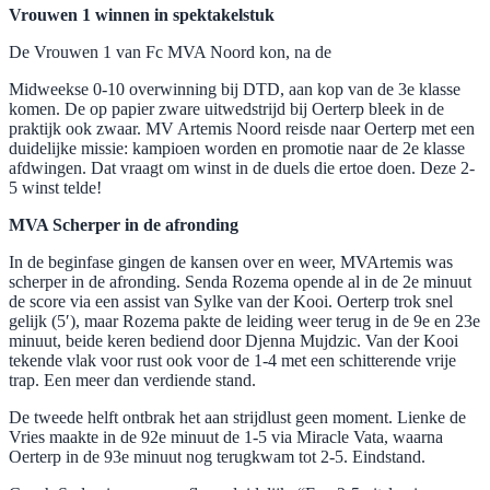
Vrouwen 1 winnen in spektakelstuk
De Vrouwen 1 van Fc MVA Noord kon, na de
Midweekse 0-10 overwinning bij DTD, aan kop van de 3e klasse
komen. De op papier zware uitwedstrijd bij Oerterp bleek in de
praktijk ook zwaar. MV Artemis Noord reisde naar Oerterp met een
duidelijke missie: kampioen worden en promotie naar de 2e klasse
afdwingen. Dat vraagt om winst in de duels die ertoe doen. Deze 2-
5 winst telde!
MVA Scherper in de afronding
In de beginfase gingen de kansen over en weer, MVArtemis was
scherper in de afronding. Senda Rozema opende al in de 2e minuut
de score via een assist van Sylke van der Kooi. Oerterp trok snel
gelijk (5′), maar Rozema pakte de leiding weer terug in de 9e en 23e
minuut, beide keren bediend door Djenna Mujdzic. Van der Kooi
tekende vlak voor rust ook voor de 1-4 met een schitterende vrije
trap. Een meer dan verdiende stand.
De tweede helft ontbrak het aan strijdlust geen moment. Lienke de
Vries maakte in de 92e minuut de 1-5 via Miracle Vata, waarna
Oerterp in de 93e minuut nog terugkwam tot 2-5. Eindstand.