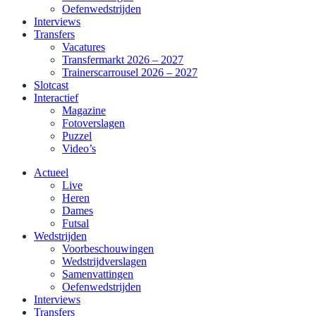
Oefenwedstrijden
Interviews
Transfers
Vacatures
Transfermarkt 2026 – 2027
Trainerscarrousel 2026 – 2027
Slotcast
Interactief
Magazine
Fotoverslagen
Puzzel
Video’s
Actueel
Live
Heren
Dames
Futsal
Wedstrijden
Voorbeschouwingen
Wedstrijdverslagen
Samenvattingen
Oefenwedstrijden
Interviews
Transfers