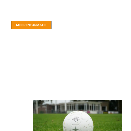
Website sponsor:
LIMBO International: WordPress specialisten uit
hartje Friesland.
MEER INFORMATIE