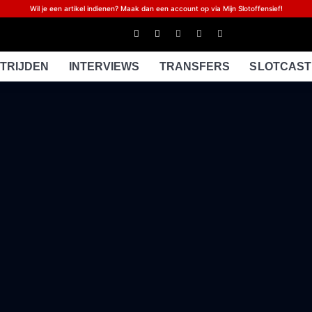
Wil je een artikel indienen? Maak dan een account op via Mijn Slotoffensief!
TRIJDEN
INTERVIEWS
TRANSFERS
SLOTCAST