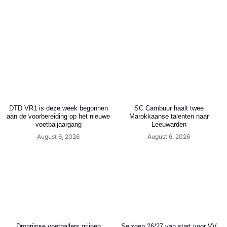
DTD VR1 is deze week begonnen
SC Cambuur haalt twee
aan de voorbereiding op het nieuwe
Marokkaanse talenten naar
voetbaljaargang
Leeuwarden
August 6, 2026
August 6, 2026
Dronrijpse voetballers grijpen
Seizoen 26/27 van start voor VV