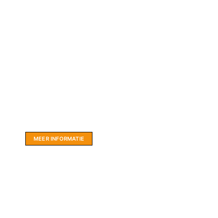
Website sponsor:
LIMBO International: WordPress specialisten uit
hartje Friesland.
MEER INFORMATIE