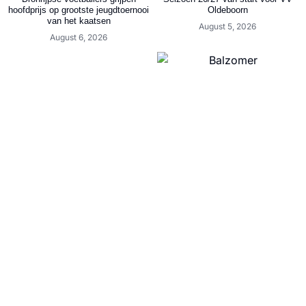
hoofdprijs op grootste jeugdtoernooi
Oldeboorn
van het kaatsen
August 5, 2026
August 6, 2026
Friese Helden | De voetbalreis van
Arjen Bergsma begon bij VV Read
Vertel ons wat jij van
Swart en eindigde bij VV Gorredijk
Slotoffensief.nl vindt
August 5, 2026
August 5, 2026