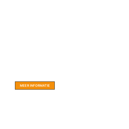
Website sponsor:
LIMBO International: WordPress specialisten uit
hartje Friesland.
MEER INFORMATIE