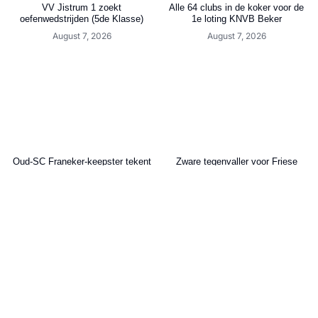
VV Jistrum 1 zoekt
Alle 64 clubs in de koker voor de
oefenwedstrijden (5de Klasse)
1e loting KNVB Beker
August 7, 2026
August 7, 2026
Oud-SC Franeker-keepster tekent
Zware tegenvaller voor Friese
bij Paris Saint-Germain
topspits: seizoen voorbij
August 7, 2026
August 7, 2026
Berwout Beimers: “Ik heb het
Cambuur schrijft historie: