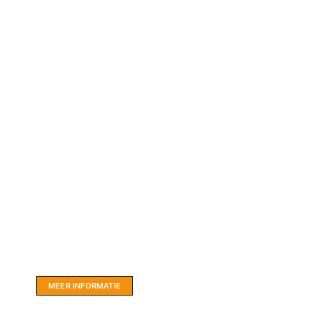
Website sponsor:
LIMBO International: WordPress specialisten uit
hartje Friesland.
MEER INFORMATIE