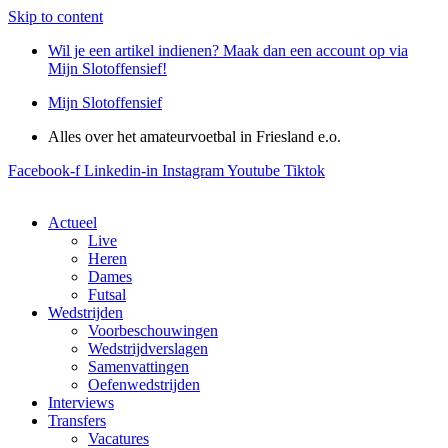
Skip to content
Wil je een artikel indienen? Maak dan een account op via
Mijn Slotoffensief!
Mijn Slotoffensief
Alles over het amateurvoetbal in Friesland e.o.
Facebook-f
Linkedin-in
Instagram
Youtube
Tiktok
Actueel
Live
Heren
Dames
Futsal
Wedstrijden
Voorbeschouwingen
Wedstrijdverslagen
Samenvattingen
Oefenwedstrijden
Interviews
Transfers
Vacatures