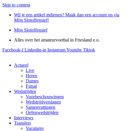
Skip to content
Wil je een artikel indienen? Maak dan een account op via
Mijn Slotoffensief!
Mijn Slotoffensief
Alles over het amateurvoetbal in Friesland e.o.
Facebook-f
Linkedin-in
Instagram
Youtube
Tiktok
Actueel
Live
Heren
Dames
Futsal
Wedstrijden
Voorbeschouwingen
Wedstrijdverslagen
Samenvattingen
Oefenwedstrijden
Interviews
Transfers
Vacatures