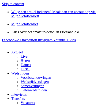
Skip to content
Wil je een artikel indienen? Maak dan een account op via
Mijn Slotoffensief!
Mijn Slotoffensief
Alles over het amateurvoetbal in Friesland e.o.
Facebook-f
Linkedin-in
Instagram
Youtube
Tiktok
Actueel
Live
Heren
Dames
Futsal
Wedstrijden
Voorbeschouwingen
Wedstrijdverslagen
Samenvattingen
Oefenwedstrijden
Interviews
Transfers
Vacatures