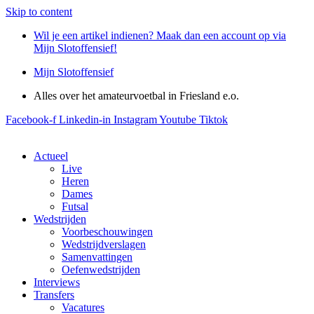
Skip to content
Wil je een artikel indienen? Maak dan een account op via
Mijn Slotoffensief!
Mijn Slotoffensief
Alles over het amateurvoetbal in Friesland e.o.
Facebook-f
Linkedin-in
Instagram
Youtube
Tiktok
Actueel
Live
Heren
Dames
Futsal
Wedstrijden
Voorbeschouwingen
Wedstrijdverslagen
Samenvattingen
Oefenwedstrijden
Interviews
Transfers
Vacatures