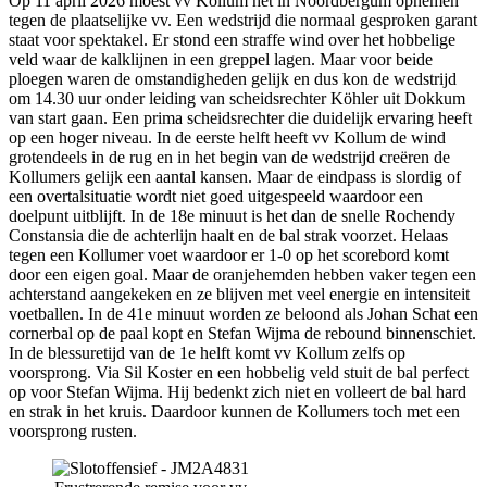
Op 11 april 2026 moest vv Kollum het in Noordbergum opnemen
tegen de plaatselijke vv. Een wedstrijd die normaal gesproken garant
staat voor spektakel. Er stond een straffe wind over het hobbelige
veld waar de kalklijnen in een greppel lagen. Maar voor beide
ploegen waren de omstandigheden gelijk en dus kon de wedstrijd
om 14.30 uur onder leiding van scheidsrechter Köhler uit Dokkum
van start gaan. Een prima scheidsrechter die duidelijk ervaring heeft
op een hoger niveau. In de eerste helft heeft vv Kollum de wind
grotendeels in de rug en in het begin van de wedstrijd creëren de
Kollumers gelijk een aantal kansen. Maar de eindpass is slordig of
een overtalsituatie wordt niet goed uitgespeeld waardoor een
doelpunt uitblijft. In de 18e minuut is het dan de snelle Rochendy
Constansia die de achterlijn haalt en de bal strak voorzet. Helaas
tegen een Kollumer voet waardoor er 1-0 op het scorebord komt
door een eigen goal. Maar de oranjehemden hebben vaker tegen een
achterstand aangekeken en ze blijven met veel energie en intensiteit
voetballen. In de 41e minuut worden ze beloond als Johan Schat een
cornerbal op de paal kopt en Stefan Wijma de rebound binnenschiet.
In de blessuretijd van de 1e helft komt vv Kollum zelfs op
voorsprong. Via Sil Koster en een hobbelig veld stuit de bal perfect
op voor Stefan Wijma. Hij bedenkt zich niet en volleert de bal hard
en strak in het kruis. Daardoor kunnen de Kollumers toch met een
voorsprong rusten.