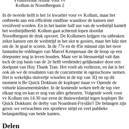
Frustrerende remise voor vv
Kollum in Noordbergum 2
In de tweede helft is het 1e kwartier voor vv Kollum, maar het
ontbreekt aan een efficiënte eindfase waardoor de kansen niet
verzilverd worden. En in het laatste half uur van de wedstrijd kantelt
het wedstrijdbeeld. Kollum gaat achteruit lopen doordat
Noordbergum de druk opvoert. De Kollumers krijgen via uitbraken
zeker kansen om de wedstrijd in het slot te gooien, maar het lukt niet
om de 3e goal te scoren. In de 77e en de 85e minuut zijn het twee
fantastische reddingen van Marcel Kempenaar die de hoop op een
driepunter nog in leven houden. Maar ver in blessuretijd valt dan
toch de (op basis van de 2e helft verdiende) gelijkmaker door een
doelpunt van Huy Thank Tran. Het voelt als verliezen, en dat is het
ook als we de resultaten van de concurrentie in ogenschouw nemen.
Het is wekelijks stuivertje wisselen in de top van 3Q en op dit
moment is Be Quick Dokkum de koploper maar vv Opende de
virtuele klassementsleider. In de komende weken treft de top vier
elkaar nog en kan er nog van alles gebeuren. Volgende week voor
vv Kollum om 14.30 uur eerst de thuiswedstrijd tegen koploper Be
Quick Dokkum: de derby van Noardeast-Fryslân!! De belangen zijn
groot: we verwachten een sportieve strijd en veel publieke
belangstelling van beide kanten.
Delen