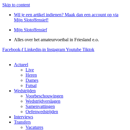
Skip to content
Wil je een artikel indienen? Maak dan een account op via
Mijn Slotoffensief!
Mijn Slotoffensief
Alles over het amateurvoetbal in Friesland e.o.
Facebook-f
Linkedin-in
Instagram
Youtube
Tiktok
Actueel
Live
Heren
Dames
Futsal
Wedstrijden
Voorbeschouwingen
Wedstrijdverslagen
Samenvattingen
Oefenwedstrijden
Interviews
Transfers
Vacatures