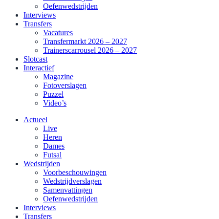
Oefenwedstrijden
Interviews
Transfers
Vacatures
Transfermarkt 2026 – 2027
Trainerscarrousel 2026 – 2027
Slotcast
Interactief
Magazine
Fotoverslagen
Puzzel
Video’s
Actueel
Live
Heren
Dames
Futsal
Wedstrijden
Voorbeschouwingen
Wedstrijdverslagen
Samenvattingen
Oefenwedstrijden
Interviews
Transfers