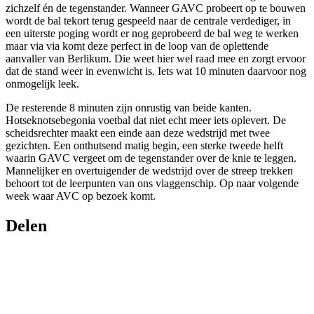
zichzelf én de tegenstander. Wanneer GAVC probeert op te bouwen
wordt de bal tekort terug gespeeld naar de centrale verdediger, in
een uiterste poging wordt er nog geprobeerd de bal weg te werken
maar via via komt deze perfect in de loop van de oplettende
aanvaller van Berlikum. Die weet hier wel raad mee en zorgt ervoor
dat de stand weer in evenwicht is. Iets wat 10 minuten daarvoor nog
onmogelijk leek.
De resterende 8 minuten zijn onrustig van beide kanten.
Hotseknotsebegonia voetbal dat niet echt meer iets oplevert. De
scheidsrechter maakt een einde aan deze wedstrijd met twee
gezichten. Een onthutsend matig begin, een sterke tweede helft
waarin GAVC vergeet om de tegenstander over de knie te leggen.
Mannelijker en overtuigender de wedstrijd over de streep trekken
behoort tot de leerpunten van ons vlaggenschip. Op naar volgende
week waar AVC op bezoek komt.
Delen