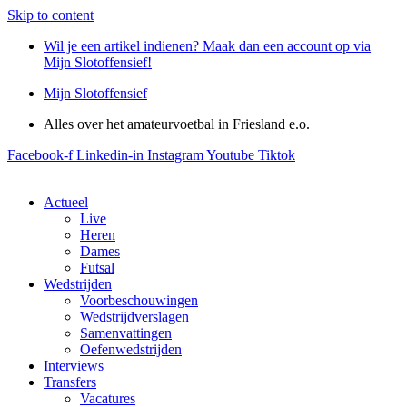
Skip to content
Wil je een artikel indienen? Maak dan een account op via
Mijn Slotoffensief!
Mijn Slotoffensief
Alles over het amateurvoetbal in Friesland e.o.
Facebook-f
Linkedin-in
Instagram
Youtube
Tiktok
Actueel
Live
Heren
Dames
Futsal
Wedstrijden
Voorbeschouwingen
Wedstrijdverslagen
Samenvattingen
Oefenwedstrijden
Interviews
Transfers
Vacatures