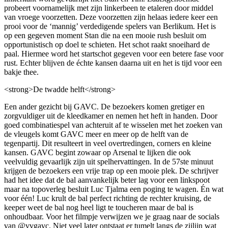
probeert voornamelijk met zijn linkerbeen te etaleren door middel
van vroege voorzetten. Deze voorzetten zijn helaas iedere keer een
prooi voor de ‘mannig’ verdedigende spelers van Berlikum. Het is
op een gegeven moment Stan die na een mooie rush besluit om
opportunistisch op doel te schieten. Het schot raakt snoeihard de
paal. Hiermee word het startschot gegeven voor een betere fase voor
rust. Echter blijven de échte kansen daarna uit en het is tijd voor een
bakje thee.
<strong>De twadde helft</strong>
Een ander gezicht bij GAVC. De bezoekers komen gretiger en
zorgvuldiger uit de kleedkamer en nemen het heft in handen. Door
goed combinatiespel van achteruit af te wisselen met het zoeken van
de vleugels komt GAVC meer en meer op de helft van de
tegenpartij. Dit resulteert in veel overtredingen, corners en kleine
kansen. GAVC begint zowaar op Arsenal te lijken die ook
veelvuldig gevaarlijk zijn uit spelhervattingen. In de 57ste minuut
krijgen de bezoekers een vrije trap op een mooie plek. De schrijver
had het idee dat de bal aanvankelijk beter lag voor een linkspoot
maar na topoverleg besluit Luc Tjalma een poging te wagen. Én wat
voor één! Luc krult de bal perfect richting de rechter kruising, de
keeper weet de bal nog heel ligt te toucheren maar de bal is
onhoudbaar. Voor het filmpje verwijzen we je graag naar de socials
van @vvgavc. Niet veel later ontstaat er tumelt langs de zijlijn wat