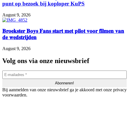
punt op bezoek bij koploper KuPS
August 9, 2026
𝐁𝐫𝐨𝐞𝐤𝐬𝐭𝐞𝐫 𝐁𝐨𝐲𝐬 𝐅𝐚𝐧𝐬 𝐬𝐭𝐚𝐫𝐭 𝐦𝐞𝐭 𝐩𝐢𝐥𝐨𝐭 𝐯𝐨𝐨𝐫 𝐟𝐢𝐥𝐦𝐞𝐧 𝐯𝐚𝐧
𝐝𝐞 𝐰𝐞𝐝𝐬𝐭𝐫𝐢𝐣𝐝𝐞𝐧
August 9, 2026
Volg ons via onze nieuwsbrief
Bij aanmelden van onze nieuwsbrief ga je akkoord met onze privacy
voorwaarden.