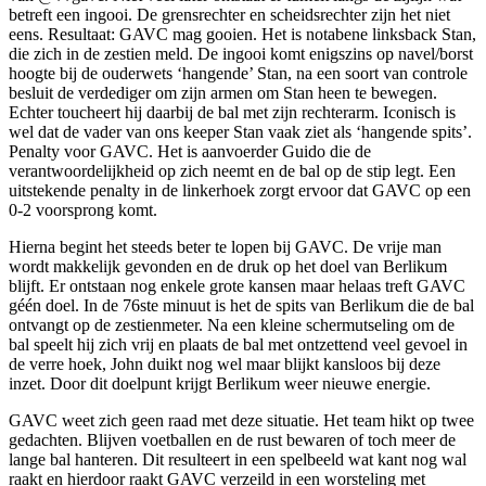
betreft een ingooi. De grensrechter en scheidsrechter zijn het niet
eens. Resultaat: GAVC mag gooien. Het is notabene linksback Stan,
die zich in de zestien meld. De ingooi komt enigszins op navel/borst
hoogte bij de ouderwets ‘hangende’ Stan, na een soort van controle
besluit de verdediger om zijn armen om Stan heen te bewegen.
Echter toucheert hij daarbij de bal met zijn rechterarm. Iconisch is
wel dat de vader van ons keeper Stan vaak ziet als ‘hangende spits’.
Penalty voor GAVC. Het is aanvoerder Guido die de
verantwoordelijkheid op zich neemt en de bal op de stip legt. Een
uitstekende penalty in de linkerhoek zorgt ervoor dat GAVC op een
0-2 voorsprong komt.
Hierna begint het steeds beter te lopen bij GAVC. De vrije man
wordt makkelijk gevonden en de druk op het doel van Berlikum
blijft. Er ontstaan nog enkele grote kansen maar helaas treft GAVC
géén doel. In de 76ste minuut is het de spits van Berlikum die de bal
ontvangt op de zestienmeter. Na een kleine schermutseling om de
bal speelt hij zich vrij en plaats de bal met ontzettend veel gevoel in
de verre hoek, John duikt nog wel maar blijkt kansloos bij deze
inzet. Door dit doelpunt krijgt Berlikum weer nieuwe energie.
GAVC weet zich geen raad met deze situatie. Het team hikt op twee
gedachten. Blijven voetballen en de rust bewaren of toch meer de
lange bal hanteren. Dit resulteert in een spelbeeld wat kant nog wal
raakt en hierdoor raakt GAVC verzeild in een worsteling met