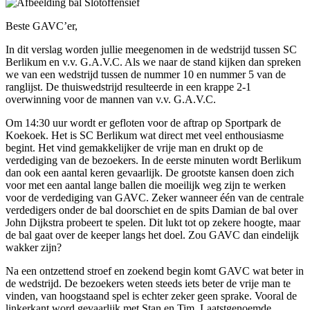
Beste GAVC’er,
In dit verslag worden jullie meegenomen in de wedstrijd tussen SC
Berlikum en v.v. G.A.V.C. Als we naar de stand kijken dan spreken
we van een wedstrijd tussen de nummer 10 en nummer 5 van de
ranglijst. De thuiswedstrijd resulteerde in een krappe 2-1
overwinning voor de mannen van v.v. G.A.V.C.
Om 14:30 uur wordt er gefloten voor de aftrap op Sportpark de
Koekoek. Het is SC Berlikum wat direct met veel enthousiasme
begint. Het vind gemakkelijker de vrije man en drukt op de
verdediging van de bezoekers. In de eerste minuten wordt Berlikum
dan ook een aantal keren gevaarlijk. De grootste kansen doen zich
voor met een aantal lange ballen die moeilijk weg zijn te werken
voor de verdediging van GAVC. Zeker wanneer één van de centrale
verdedigers onder de bal doorschiet en de spits Damian de bal over
John Dijkstra probeert te spelen. Dit lukt tot op zekere hoogte, maar
de bal gaat over de keeper langs het doel. Zou GAVC dan eindelijk
wakker zijn?
Na een ontzettend stroef en zoekend begin komt GAVC wat beter in
de wedstrijd. De bezoekers weten steeds iets beter de vrije man te
vinden, van hoogstaand spel is echter zeker geen sprake. Vooral de
linkerkant word gevaarlijk met Stan en Tim. Laatstgenoemde