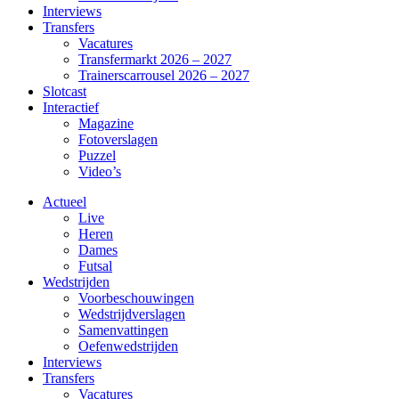
Interviews
Transfers
Vacatures
Transfermarkt 2026 – 2027
Trainerscarrousel 2026 – 2027
Slotcast
Interactief
Magazine
Fotoverslagen
Puzzel
Video’s
Actueel
Live
Heren
Dames
Futsal
Wedstrijden
Voorbeschouwingen
Wedstrijdverslagen
Samenvattingen
Oefenwedstrijden
Interviews
Transfers
Vacatures