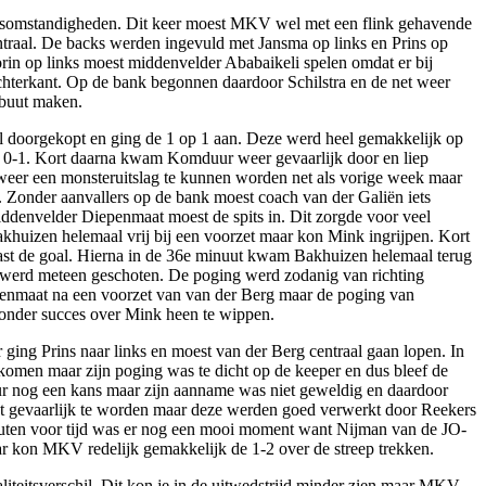
ersomstandigheden. Dit keer moest MKV wel met een flink gehavende
traal. De backs werden ingevuld met Jansma op links en Prins op
in op links moest middenvelder Ababaikeli spelen omdat er bij
echterkant. Op de bank begonnen daardoor Schilstra en de net weer
ebuut maken.
l doorgekopt en ging de 1 op 1 aan. Deze werd heel gemakkelijk op
n, 0-1. Kort daarna kwam Komduur weer gevaarlijk door en liep
 weer een monsteruitslag te kunnen worden net als vorige week maar
en. Zonder aanvallers op de bank moest coach van der Galiën iets
ddenvelder Diepenmaat moest de spits in. Dit zorgde voor veel
khuizen helemaal vrij bij een voorzet maar kon Mink ingrijpen. Kort
aast de goal. Hierna in de 36e minuut kwam Bakhuizen helemaal terug
er werd meteen geschoten. De poging werd zodanig van richting
penmaat na een voorzet van van der Berg maar de poging van
zonder succes over Mink heen te wippen.
ging Prins naar links en moest van der Berg centraal gaan lopen. In
men maar zijn poging was te dicht op de keeper en dus bleef de
ur nog een kans maar zijn aanname was niet geweldig en daardoor
cht gevaarlijk te worden maar deze werden goed verwerkt door Reekers
inuten voor tijd was er nog een mooi moment want Nijman van de JO-
ar kon MKV redelijk gemakkelijk de 1-2 over de streep trekken.
iteitsverschil. Dit kon je in de uitwedstrijd minder zien maar MKV