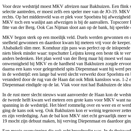
Voor deze wedstrijd moest MKV afreizen naar Bakhuizen. Een flink 
selectie aantreden, er moest zelfs een speler mee van de JO-19. MK
rechts. Op het middenveld was er plek voor Spoelstra bij afwezighei
MKV toch een waslijst aan afwezigen is bij de aanvallers. Topscorer 
fitte van der Berg. Ook Cas Nijman sloot aan op de bank, hij speelde
MKV begon sterk op een moeilijk veld. Duels werden gewonnen en dit
snelheid gewonnen en daardoor kwam hij meteen vrij voor de keeper.
Ababaikeli slim mee. Komduur zijn pass was perfect op de inlopende 
niets bleek minder waar: topschutter Leijstra kreeg een beste tik te 
anders bedenken. Het plan werd van der Berg maar hij moest wel naar
onwennigheid bij MKV en de hardheid van Bakhuizen zorgde ervoor dat
daarna een kans voor gelegenheid spits Diepenmaat want hij werd per
in de wedstrijd: een lange bal werd slecht verwerkt door Spoelstra e
veranderd door de rug van de Haan dat ook Mink kansloos was. 1-2 
Diepenmaat eindigde op de lat. Vlak voor rust had Bakhuizen de ide
In de rust meer slecht nieuws want aanvoerder de Haan kon de wedstri
de tweede helft kwam wel meteen een grote kans voor MKV want na e
spanning in de wedstrijd. Het bleef rommelig over en weer en er we
ging de kans ook weg. Ook Bakhuizen kon er weinig tegenover zetten,
en zijn verdediging. Aan de bal kon MKV niet echt gevaarlijk meer 
19 mocht zijn debuut maken, hij verving Diepenmaat en daardoor ging
Een mooie overwinning die ook echt broodnodig was. In de thuiswedst