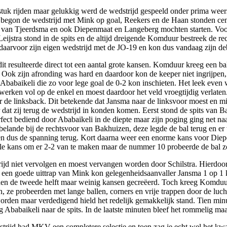
stuk rijden maar gelukkig werd de wedstrijd gespeeld onder prima we
V begon de wedstrijd met Mink op goal, Reekers en de Haan stonden cen
d van Tjeerdsma en ook Diepenmaat en Langeberg mochten starten. Voor
Leijstra stond in de spits en de altijd dreigende Komduur bestreek de r
 daarvoor zijn eigen wedstrijd met de JO-19 en kon dus vandaag zijn d
 resulteerde direct tot een aantal grote kansen. Komduur kreeg een ba
 Ook zijn afronding was hard en daardoor kon de keeper niet ingrijpe
Ababaikeli die zo voor lege goal de 0-2 kon inschieten. Het leek even
verwerken vol op de enkel en moest daardoor het veld vroegtijdig verlat
 de linksback. Dit betekende dat Jansma naar de linksvoor moest en mi
 zij terug de wedstrijd in konden komen. Eerst stond de spits van Ba
fect bediend door Ababaikeli in de diepte maar zijn poging ging net n
n belande bij de rechtsvoor van Bakhuizen, deze legde de bal terug en 
en dus de spanning terug. Kort daarna weer een enorme kans voor Die
ale kans om er 2-2 van te maken maar de nummer 10 probeerde de bal 
jd niet vervolgen en moest vervangen worden door Schilstra. Hierdoor 
en goede uittrap van Mink kon gelegenheidsaanvaller Jansma 1 op 1 ko
rden de tweede helft maar weinig kansen gecreëerd. Toch kreeg Komdu
 ze probeerden met lange ballen, corners en vrije trappen door de lu
worden maar verdedigend hield het redelijk gemakkelijk stand. Tien m
 Ababaikeli naar de spits. In de laatste minuten bleef het rommelig ma
rijd had MKV een completere selectie en toen zag je echt wel het kwal