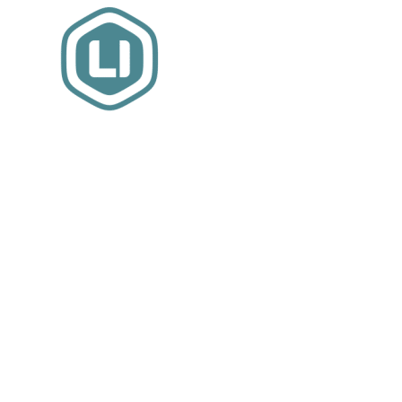
Website sponsor:
LIMBO International: WordPress specialisten uit
hartje Friesland.
MEER INFORMATIE
Relevante artikelen