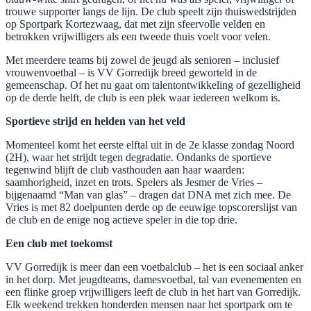
trouwe supporter langs de lijn. De club speelt zijn thuiswedstrijden
op Sportpark Kortezwaag, dat met zijn sfeervolle velden en
betrokken vrijwilligers als een tweede thuis voelt voor velen.
Met meerdere teams bij zowel de jeugd als senioren – inclusief
vrouwenvoetbal – is VV Gorredijk breed geworteld in de
gemeenschap. Of het nu gaat om talentontwikkeling of gezelligheid
op de derde helft, de club is een plek waar iedereen welkom is.
Sportieve strijd en helden van het veld
Momenteel komt het eerste elftal uit in de 2e klasse zondag Noord
(2H), waar het strijdt tegen degradatie. Ondanks de sportieve
tegenwind blijft de club vasthouden aan haar waarden:
saamhorigheid, inzet en trots. Spelers als Jesmer de Vries –
bijgenaamd “Man van glas” – dragen dat DNA met zich mee. De
Vries is met 82 doelpunten derde op de eeuwige topscorerslijst van
de club en de enige nog actieve speler in die top drie.
Een club met toekomst
VV Gorredijk is meer dan een voetbalclub – het is een sociaal anker
in het dorp. Met jeugdteams, damesvoetbal, tal van evenementen en
een flinke groep vrijwilligers leeft de club in het hart van Gorredijk.
Elk weekend trekken honderden mensen naar het sportpark om te