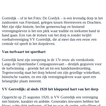
Gorredijk – of in het Fries: De Gordyk – is een levendig dorp in het
zuidoosten van Friesland, gelegen tussen Heerenveen en Drachten.
Met zijn rijke historie, hechte gemeenschap en bruisend
verenigingsleven is het een plek waar traditie en toekomst hand in
hand gaan. Een van de trotsen van het dorp is zonder twijfel
voetbalvereniging VV Gorredijk, die al meer dan een eeuw een
centrale rol speelt in het dorpsleven.
Van turfvaart tot sporthart
Gorredijk kent zijn oorsprong in de 17e eeuw als veenkolonie.
Langs de Opsterlandse Compagnonsvaart – destijds gegraven voor
de turfwinning – groeide het uit tot een handelsnederzetting.
Tegenwoordig staat het dorp bekend om zijn gezellige winkelhart,
historische vaarten, en een rijk verenigingsleven waar sport een
belangrijke plaats inneemt.
VV Gorredijk: al sinds 1920 hét kloppend hart van het dorp
Opgericht op 25 augustus 1920, is VV Gorredijk een vereniging
met historie, karakter en ambitie. Generaties inwoners hebben het
blauw-witte shirt gedragen, of het nu was als speler, vrijwilliger of