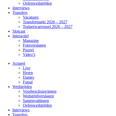
Oefenwedstrijden
Interviews
Transfers
Vacatures
Transfermarkt 2026 – 2027
Trainerscarrousel 2026 – 2027
Slotcast
Interactief
Magazine
Fotoverslagen
Puzzel
Video’s
Actueel
Live
Heren
Dames
Futsal
Wedstrijden
Voorbeschouwingen
Wedstrijdverslagen
Samenvattingen
Oefenwedstrijden
Interviews
Transfers