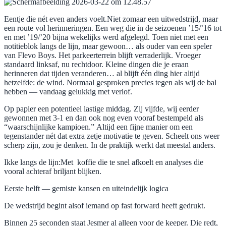
Eentje die nét even anders voelt.Niet zomaar een uitwedstrijd, maar
een route vol herinneringen. Een weg die in de seizoenen ’15/’16 tot
en met ’19/’20 bijna wekelijks werd afgelegd. Toen niet met een
notitieblok langs de lijn, maar gewoon… als ouder van een speler
van Flevo Boys. Het parkeerterrein blijft verraderlijk. Vroeger
standaard linksaf, nu rechtdoor. Kleine dingen die je eraan
herinneren dat tijden veranderen… al blijft één ding hier altijd
hetzelfde: de wind. Normaal gesproken precies tegen als wij de bal
hebben — vandaag gelukkig met verlof.
Op papier een potentieel lastige middag. Zij vijfde, wij eerder
gewonnen met 3-1 en dan ook nog even vooraf bestempeld als
“waarschijnlijke kampioen.” Altijd een fijne manier om een
tegenstander nét dat extra zetje motivatie te geven. Scheelt ons weer
scherp zijn, zou je denken. In de praktijk werkt dat meestal anders.
Ikke langs de lijn:Met koffie die te snel afkoelt en analyses die
vooral achteraf briljant blijken.
Eerste helft — gemiste kansen en uiteindelijk logica
De wedstrijd begint alsof iemand op fast forward heeft gedrukt.
Binnen 25 seconden staat Jesmer al alleen voor de keeper. Die redt,