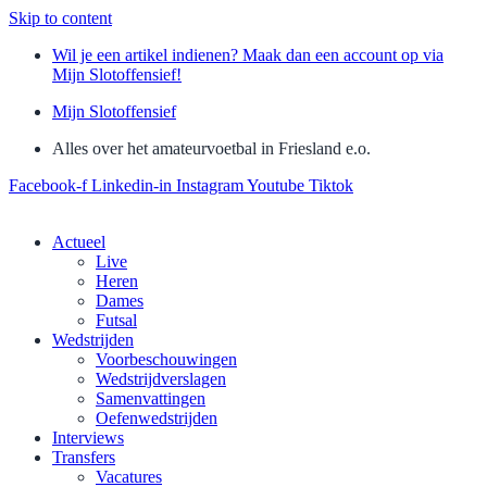
Skip to content
Wil je een artikel indienen? Maak dan een account op via
Mijn Slotoffensief!
Mijn Slotoffensief
Alles over het amateurvoetbal in Friesland e.o.
Facebook-f
Linkedin-in
Instagram
Youtube
Tiktok
Actueel
Live
Heren
Dames
Futsal
Wedstrijden
Voorbeschouwingen
Wedstrijdverslagen
Samenvattingen
Oefenwedstrijden
Interviews
Transfers
Vacatures