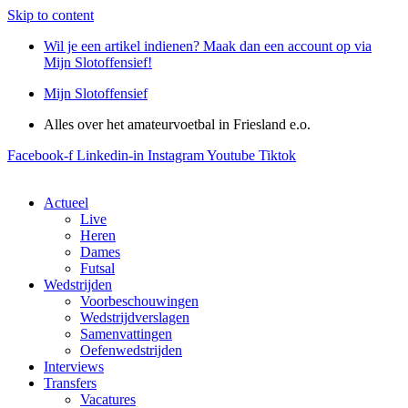
Skip to content
Wil je een artikel indienen? Maak dan een account op via
Mijn Slotoffensief!
Mijn Slotoffensief
Alles over het amateurvoetbal in Friesland e.o.
Facebook-f
Linkedin-in
Instagram
Youtube
Tiktok
Actueel
Live
Heren
Dames
Futsal
Wedstrijden
Voorbeschouwingen
Wedstrijdverslagen
Samenvattingen
Oefenwedstrijden
Interviews
Transfers
Vacatures