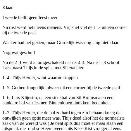
Klaar.
Tweede helft: geen feest meer
Na rust werd het ineens menens. Vrij snel viel de 1–3 uit een corner
bij de tweede paal.
Wacker had het gezien, maar Gorredijk was nog lang niet klaar
Nog wat geschuif
Na de 2–1 werd al omgeschakeld naar 3-4-3. Na de 1–3 schoof
Lars naast Thijs in de spits, met Sil erachter.
1–4: Thijs Herder, want waarom stoppen
1–5: Gerben Jongedijk, alweer uit een corner bij de tweede paal
1–6: Lars Klijnstra, na een steekbal van Sil Bruinsma en een
panklare bal van Jesmer. Binnenlopen, intikken, bedanken.
1–7: Thijs Herder, die de bal zo hard tegen z’n lichaam kreeg dat
ontwijken geen optie meer was. Thijs deed alsof het de normaalste
zaak van de wereld was ( Je bent spits dus moet er maar staan een
uitspraak die oud sc Heerenveen spits Kees Kist vroeger al eens