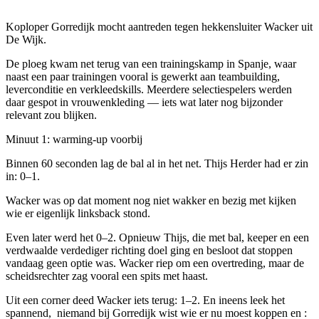
Koploper Gorredijk mocht aantreden tegen hekkensluiter Wacker uit
De Wijk.
De ploeg kwam net terug van een trainingskamp in Spanje, waar
naast een paar trainingen vooral is gewerkt aan teambuilding,
leverconditie en verkleedskills. Meerdere selectiespelers werden
daar gespot in vrouwenkleding — iets wat later nog bijzonder
relevant zou blijken.
Minuut 1: warming-up voorbij
Binnen 60 seconden lag de bal al in het net. Thijs Herder had er zin
in: 0–1.
Wacker was op dat moment nog niet wakker en bezig met kijken
wie er eigenlijk linksback stond.
Even later werd het 0–2. Opnieuw Thijs, die met bal, keeper en een
verdwaalde verdediger richting doel ging en besloot dat stoppen
vandaag geen optie was. Wacker riep om een overtreding, maar de
scheidsrechter zag vooral een spits met haast.
Uit een corner deed Wacker iets terug: 1–2. En ineens leek het
spannend, niemand bij Gorredijk wist wie er nu moest koppen en :