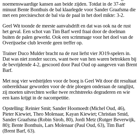
noemenswaardige kansen aan beide zijden. Totdat in de 37-ste
minuut Bente Bonthuis de bal klaarlegde voor Sander Graafsma die
met een precisieschot de bal via de paal in het doel mikte: 3-2.
Geel Wit toonde de meeste aanvalsdrift en dat was ook na de rust
het geval. Een schot van Tim Barf werd fraai door de doelman
buiten de palen gewerkt. Ook een scrimmage voor het doel van de
Overijsselse club leverde geen treffer op.
Trainer Duco Mulder bracht na de rust liefst vier JO19-spelers in.
Dat was niet zonder succes, want twee van hen waren betrokken bij
de bevrijdende 4-2, gescoord door Paul Oud op aangeven van Brent
Barf.
Met nog vier wedstrijden voor de boeg is Geel Wit door dit resultaat
onbereikbaar geworden voor de drie ploegen onderaan de ranglijst,
zij moeten uitvechten welke twee rechtstreeks degraderen en wie
een kans krijgt in de nacompetitie.
Opstelling: Reinier Smit; Sander Hoomoedt (Michel Oud, 46),
Pieter Kiewiet, Theo Molenaar, Kayan Kiewiet; Christian Smid,
Sander Graafsma (Robin Sirob, 80), Jordi Metz (Rutger Beverwijk,
80); Bente Bonthuis, Lars Molenaar (Paul Oud, 63), Tim Barf
(Brent Barf, 63).