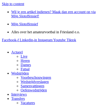
Skip to content
Wil je een artikel indienen? Maak dan een account op via
Mijn Slotoffensief!
Mijn Slotoffensief
Alles over het amateurvoetbal in Friesland e.o.
Facebook-f
Linkedin-in
Instagram
Youtube
Tiktok
Actueel
Live
Heren
Dames
Futsal
Wedstrijden
Voorbeschouwingen
Wedstrijdverslagen
Samenvattingen
Oefenwedstrijden
Interviews
Transfers
Vacatures