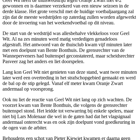
Geel Wit heeft de thuiswedstrijd tegen Oranje Zwart met 4-2
gewonnen en is daarmee verzekerd van een nieuw seizoen in de
derde klasse. Het grote verschil met de huidige voetbaljaargang zal
zijn dat de meeste wedstrijden op zaterdag zullen worden afgewerkt
door de invoering van het weekendvoetbal op dit niveau.
De start van de wedstrijd was allesbehalve vlekkeloos voor Geel
Wit. Al na zes minuten werd matig verdedigen genadeloos
afgestraft. Het antwoord van de thuisclub kwam vijf minuten later
met een doelpunt van Bente Bonthuis. De grensrechter van de
Wanneperveners had buitenspel geconstateerd, maar scheidsrechter
Pasveer zag het anders en liet doorspelen.
Lang kon Geel Wit niet genieten van deze stand, want twee minuten
later werd een overtreding in het strafschopgebied gemaakt en werd
de bal op de stip gelegd. Vanaf elf meter kwam Oranje Zwart
andermaal op voorsprong.
Ook nu liet de reactie van Geel Wit niet lang op zich wachten. De
voorzet kwam van Bente Bonthuis, die volgens de grensrechter
buitenspel stond. Het leidde tot verwarring bij enkele spelers, maar
niet bij Lars Molenaar die wel in de gaten had dat het vlagsignaal
andermaal onterecht was en ook zijn doelpunt vond goedkeuring in
de ogen van de arbiter.
Behoudens een schot van Pieter Kiewiet kwamen er daarna geen