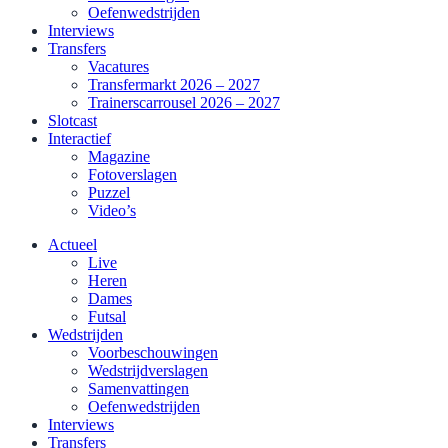
Oefenwedstrijden
Interviews
Transfers
Vacatures
Transfermarkt 2026 – 2027
Trainerscarrousel 2026 – 2027
Slotcast
Interactief
Magazine
Fotoverslagen
Puzzel
Video’s
Actueel
Live
Heren
Dames
Futsal
Wedstrijden
Voorbeschouwingen
Wedstrijdverslagen
Samenvattingen
Oefenwedstrijden
Interviews
Transfers