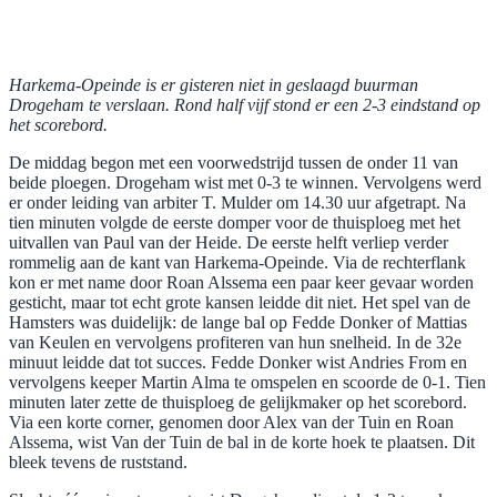
Harkema-Opeinde is er gisteren niet in geslaagd buurman
Drogeham te verslaan. Rond half vijf stond er een 2-3 eindstand op
het scorebord.
De middag begon met een voorwedstrijd tussen de onder 11 van
beide ploegen. Drogeham wist met 0-3 te winnen. Vervolgens werd
er onder leiding van arbiter T. Mulder om 14.30 uur afgetrapt. Na
tien minuten volgde de eerste domper voor de thuisploeg met het
uitvallen van Paul van der Heide. De eerste helft verliep verder
rommelig aan de kant van Harkema-Opeinde. Via de rechterflank
kon er met name door Roan Alssema een paar keer gevaar worden
gesticht, maar tot echt grote kansen leidde dit niet. Het spel van de
Hamsters was duidelijk: de lange bal op Fedde Donker of Mattias
van Keulen en vervolgens profiteren van hun snelheid. In de 32e
minuut leidde dat tot succes. Fedde Donker wist Andries From en
vervolgens keeper Martin Alma te omspelen en scoorde de 0-1. Tien
minuten later zette de thuisploeg de gelijkmaker op het scorebord.
Via een korte corner, genomen door Alex van der Tuin en Roan
Alssema, wist Van der Tuin de bal in de korte hoek te plaatsen. Dit
bleek tevens de ruststand.