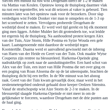
Slechts één minuut na rust wist Drogeham direct de 1-2 te maken
via Mattias van Keulen. Opnieuw kreeg de thuisploeg daarmee vlak
na rust een tegentreffer, iets wat dit seizoen al vaker is gebeurd. Tien
minuten later was het opnieuw raak voor de bezoekers. Door slap
verdedigen wist Fedde Donker vier man te omspelen en de 1-3 op
het scorebord te zetten. Vervolgens probeerde Drogeham de
wedstrijd dood te maken. Er werd veel tijd gerekt en bij elk moment
ging men liggen. Arbiter Mulder liet dit grotendeels toe, wat leidde
tot ergernis bij de thuisploeg. Na aanhoudend protest kregen Alex
van der Tuin, Aize Storm, Hille Postma en Sytze Wouda een gele
kaart. Laatstgenoemde mist daardoor de wedstrijd tegen
Kootstertille. Daarna werd er aanvallend gewisseld met de inbreng
van Harm van der Heide en Geert van der Tuin. Ook maakte Wytse
Couperus zijn rentree na blessureleed. Harkema-Opeinde ging
nadrukkelijk op zoek naar de aansluitingstreffer. Een hard schot van
Alex van der Tuin, een inzet van Hille Postma die net over ging en
een poging van Roan Alssema die op de lat uiteenspatte, brachten de
thuisploeg dicht bij een treffer. In de 90e minuut was het alsnog
raak. Geert van der Tuin kwam gevaarlijk door, maar werd in het
zestienmetergebied onderuit gehaald door keeper Oedzen Stienstra.
Vanaf de strafschopstip wist Aize Storm de 2-3 te maken. In de
blessuretijd slaagde Harkema-Opeinde er niet meer in om de
gelijkmaker te forceren, waardoor Drogeham met de drie punten aan
de haal ging.