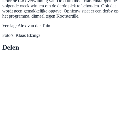
Door de 0-6 overwinning van Dokkum moet Harkema-Opeinde
volgende week winnen om de derde plek te behouden. Ook dat
wordt geen gemakkelijke opgave. Opnieuw staat er een derby op
het programma, ditmaal tegen Kootstertille.
Verslag: Alex van der Tuin
Foto’s: Klaas Elzinga
Delen