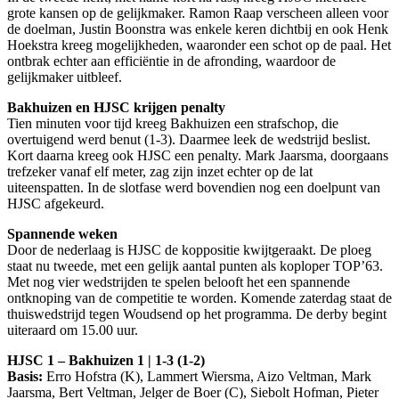
grote kansen op de gelijkmaker. Ramon Raap verscheen alleen voor
de doelman, Justin Boonstra was enkele keren dichtbij en ook Henk
Hoekstra kreeg mogelijkheden, waaronder een schot op de paal. Het
ontbrak echter aan efficiëntie in de afronding, waardoor de
gelijkmaker uitbleef.
Bakhuizen en HJSC krijgen penalty
Tien minuten voor tijd kreeg Bakhuizen een strafschop, die
overtuigend werd benut (1-3). Daarmee leek de wedstrijd beslist.
Kort daarna kreeg ook HJSC een penalty. Mark Jaarsma, doorgaans
trefzeker vanaf elf meter, zag zijn inzet echter op de lat
uiteenspatten. In de slotfase werd bovendien nog een doelpunt van
HJSC afgekeurd.
Spannende weken
Door de nederlaag is HJSC de koppositie kwijtgeraakt. De ploeg
staat nu tweede, met een gelijk aantal punten als koploper TOP’63.
Met nog vier wedstrijden te spelen belooft het een spannende
ontknoping van de competitie te worden. Komende zaterdag staat de
thuiswedstrijd tegen Woudsend op het programma. De derby begint
uiteraard om 15.00 uur.
HJSC 1 – Bakhuizen 1 | 1-3 (1-2)
Basis:
Erro Hofstra (K), Lammert Wiersma, Aizo Veltman, Mark
Jaarsma, Bert Veltman, Jelger de Boer (C), Siebolt Hofman, Pieter