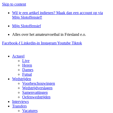
Skip to content
Wil je een artikel indienen? Maak dan een account op via
Mijn Slotoffensief!
Mijn Slotoffensief
Alles over het amateurvoetbal in Friesland e.o.
Facebook-f
Linkedin-in
Instagram
Youtube
Tiktok
Actueel
Live
Heren
Dames
Futsal
Wedstrijden
Voorbeschouwingen
Wedstrijdverslagen
Samenvattingen
Oefenwedstrijden
Interviews
Transfers
Vacatures