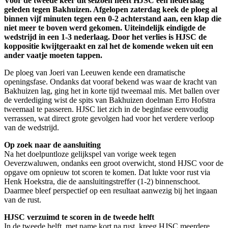
Voor de tweede keer dit seizoen heeft HJSC een nederlaag
geleden tegen Bakhuizen. Afgelopen zaterdag keek de ploeg al
binnen vijf minuten tegen een 0-2 achterstand aan, een klap die
niet meer te boven werd gekomen. Uiteindelijk eindigde de
wedstrijd in een 1-3 nederlaag. Door het verlies is HJSC de
koppositie kwijtgeraakt en zal het de komende weken uit een
ander vaatje moeten tappen.
De ploeg van Joeri van Leeuwen kende een dramatische
openingsfase. Ondanks dat vooraf bekend was waar de kracht van
Bakhuizen lag, ging het in korte tijd tweemaal mis. Met ballen over
de verdediging wist de spits van Bakhuizen doelman Erro Hofstra
tweemaal te passeren. HJSC liet zich in de beginfase eenvoudig
verrassen, wat direct grote gevolgen had voor het verdere verloop
van de wedstrijd.
Op zoek naar de aansluiting
Na het doelpuntloze gelijkspel van vorige week tegen
Oeverzwaluwen, ondanks een groot overwicht, stond HJSC voor de
opgave om opnieuw tot scoren te komen. Dat lukte voor rust via
Henk Hoekstra, die de aansluitingstreffer (1-2) binnenschoot.
Daarmee bleef perspectief op een resultaat aanwezig bij het ingaan
van de rust.
HJSC verzuimd te scoren in de tweede helft
In de tweede helft, met name kort na rust, kreeg HJSC meerdere