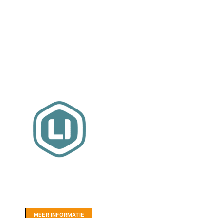
Website sponsor:
LIMBO International: WordPress specialisten uit
hartje Friesland.
MEER INFORMATIE