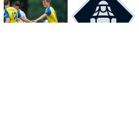
Cambuur-talent Wessel van der Goot
Loting: 1e ronde KNVB Beker
uit Lemmer maakt Eredivisiedebuut
(Landelijk)
August 7, 2026
August 7, 2026
VV Jistrum 1 zoekt oefenwedstrijden
Alle 64 clubs in de koker voor de 1e
(5de Klasse)
loting KNVB Beker
August 7, 2026
August 7, 2026