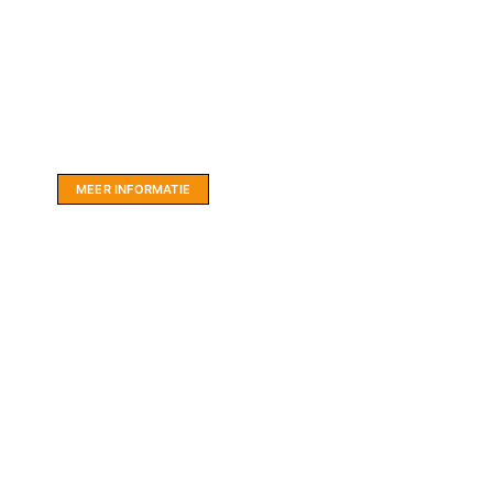
Website sponsor:
LIMBO International: WordPress specialisten uit
hartje Friesland.
MEER INFORMATIE