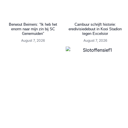
Berwout Beimers: “Ik heb het
Cambuur schrijft historie:
enorm naar mijn zin bij SC
eredivisiedebuut in Kooi Stadion
Genemuiden”
tegen Excelsior
August 7, 2026
August 7, 2026
De volgende stap richting het
nieuwe seizoen volgt morgen
4e Klasse Vr: tien Friese ploegen
August 7, 2026
en één club uit Flevoland
August 7, 2026