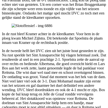
via Phenmar Bom, die de 0-1 binnenschoot. Lang kon de ploeg daar
echter niet van genieten. Uit een corner was het Brian Bruggenkamp
die zijn scherpte weer eens toonde en zijn vijfde van het seizoen
binnenkopte. Ondanks het matige spel mocht IJVC zo toch met een
gelijke stand de kleedkamer opzoeken.
In de rust bleef Kramer achter in de kleedkamer. Voor hem in de
ploeg kwam Michiel Zijlstra. Dit betekende dat Spoelstra de plaats
innam van Kramer op de rechtsback positie.
In de tweede helft liet IJVC zien uit het juiste hout gesneden te zijn.
Na rust speelde het Sint Annaparochie bij vlagen helemaal zoek. Dat
resulteerde al snel in een prachtige 2-1. Spoelstra zette de aanval op
over rechts en bediende Albertsma, die goed overzicht hield en Lars
Bos aan het werk zette, laatst genoemde legde de bal panklaar voor
Reitsma. Die wist daar wel raad mee en schoot overtuigend binnen.
De ontlading was groot. Vanaf dat moment was het hek van de dam.
Niet veel later viel ook de 3-1. Dani Mohamad maakte zijn eerste
van het seizoen en gaf daarmee het duel definitief een andere
wending. IJVC bleef doordrukken en ook de 4-1 mocht er zijn. Bos
kopte de bal knap terug en Jelle de Graaf rondde vervolgens
beheerst af. Het slotakkoord was opnieuw voor Reitsma. De
doelman van Sint Annaparochie hielp hem een handje, maar
cadeautjes moet je nog altijd uitpakken — en daar is Reitsma wel