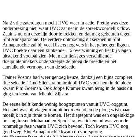
Na 2 vrije zaterdagen mocht IJVC weer in actie. Prettig was deze
onderbreking niet, want IJVC zat net in de spreekwoordelijk flow.
Zaak is nu om deze lijn door te trekken en dat mag gebeuren tegen
Sint Annaparochie. De eerdere ontmoeting dit seizoen in Sint
Annaparochie zal bij veel IJlsters nog vers in het geheugen liggen.
IJVC boekte daar een klinkende 1-6 overwinning en liet bij vlagen
uitstekend voetbal zien. Met maar liefst zes verschillende
doelpuntenmakers onderstreepte de ploeg de breedte en het
aanvallende vermogen van de selectie.
Trainer Postma had weer genoeg keuze, dankzij een bijna compleet
fitte selectie. Timo Stienstra ontbrak bij IJVC voor hem in de ploeg
kwam Pim Goeman. Ook Joppe Kramer kwam terug in de basis dit
ging ten koste van Michiel Zijlstra.
De eerste helft kende weinig hoogtepunten vanuit IJVC-oogpunt.
Het spel was bij vlagen ronduit bedroevend en de ploeg wist maar
moeilijk in zijn ritme te komen. Het dieptepunt was een ongelukkige
botsing tussen Mohamad en Spoelstra, wat tekenend was voor de
rommelige fase waarin IJVC zich bevond. Toch kwam IJVC nog
goed weg. Sint Annaparochie kwam op voorsprong