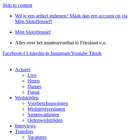
Skip to content
Wil je een artikel indienen? Maak dan een account op via
Mijn Slotoffensief!
Mijn Slotoffensief
Alles over het amateurvoetbal in Friesland e.o.
Facebook-f
Linkedin-in
Instagram
Youtube
Tiktok
Actueel
Live
Heren
Dames
Futsal
Wedstrijden
Voorbeschouwingen
Wedstrijdverslagen
Samenvattingen
Oefenwedstrijden
Interviews
Transfers
Vacatures