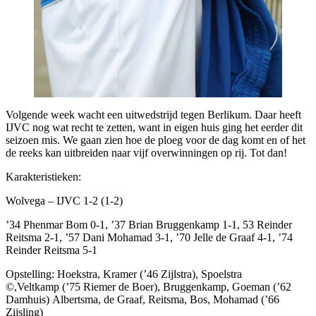
Volgende week wacht een uitwedstrijd tegen Berlikum. Daar heeft
IJVC nog wat recht te zetten, want in eigen huis ging het eerder dit
seizoen mis. We gaan zien hoe de ploeg voor de dag komt en of het
de reeks kan uitbreiden naar vijf overwinningen op rij. Tot dan!
Karakteristieken:
Wolvega – IJVC 1-2 (1-2)
’34 Phenmar Bom 0-1, ’37 Brian Bruggenkamp 1-1, 53 Reinder
Reitsma 2-1, ’57 Dani Mohamad 3-1, ’70 Jelle de Graaf 4-1, ’74
Reinder Reitsma 5-1
Opstelling: Hoekstra, Kramer (’46 Zijlstra), Spoelstra
©,Veltkamp (’75 Riemer de Boer), Bruggenkamp, Goeman (’62
Damhuis) Albertsma, de Graaf, Reitsma, Bos, Mohamad (’66
Zijsling)