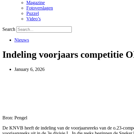
Magazine
Fotoverslagen
Puzzel
Video’s
Search
Nieuws
Indeling voorjaars competitie O
January 6, 2026
Bron: Pengel
De KNVB heeft de indeling van de voorjaarsreeks van de o.23-compet
voorjaarsreeks uit in de 3e divisie L. In die reeks beginnen de Sneke