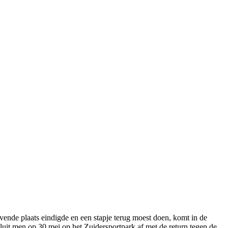
nde plaats eindigde en een stapje terug moest doen, komt in de
sluit men op 30 mei op het Zuidersportpark af met de return tegen de