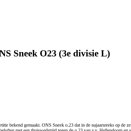
NS Sneek O23 (3e divisie L)
itie bekend gemaakt. ONS Sneek o.23 dat in de najaarsreeks op de zeve
r beloften met een thuiswedstrijd tegen de o.23 van v.v. Hellendoorn en 