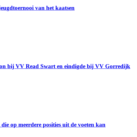
 jeugdtoernooi van het kaatsen
gon bij VV Read Swart en eindigde bij VV Gorredijk
ie op meerdere posities uit de voeten kan