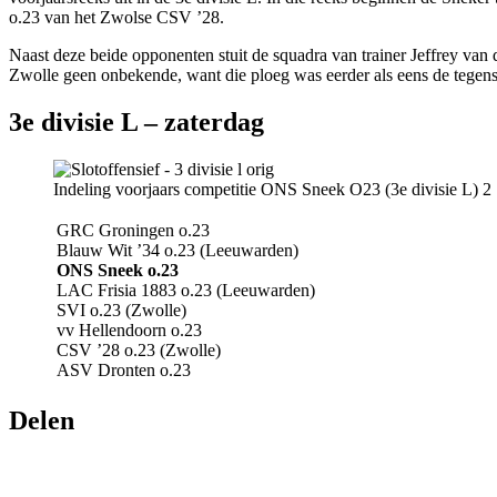
o.23 van het Zwolse CSV ’28.
Naast deze beide opponenten stuit de squadra van trainer Jeffrey 
Zwolle geen onbekende, want die ploeg was eerder als eens de tegen
3e divisie L – zaterdag
Indeling voorjaars competitie ONS Sneek O23 (3e divisie L) 2
GRC Groningen o.23
Blauw Wit ’34 o.23 (Leeuwarden)
ONS Sneek o.23
LAC Frisia 1883 o.23 (Leeuwarden)
SVI o.23 (Zwolle)
vv Hellendoorn o.23
CSV ’28 o.23 (Zwolle)
​ASV Dronten o.23
Delen