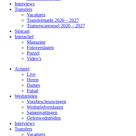
Interviews
Transfers
Vacatures
Transfermarkt 2026 – 2027
Trainerscarrousel 2026 – 2027
Slotcast
Interactief
Magazine
Fotoverslagen
Puzzel
Video’s
Actueel
Live
Heren
Dames
Futsal
Wedstrijden
Voorbeschouwingen
Wedstrijdverslagen
Samenvattingen
Oefenwedstrijden
Interviews
Transfers
Vacatures