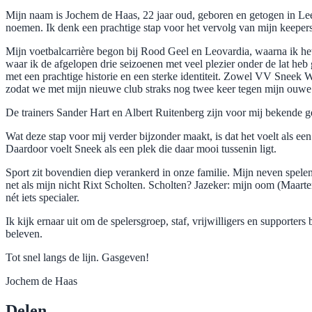
Mijn naam is Jochem de Haas, 22 jaar oud, geboren en getogen in 
noemen. Ik denk een prachtige stap voor het vervolg van mijn keepers
Mijn voetbalcarrière begon bij Rood Geel en Leovardia, waarna ik het
waar ik de afgelopen drie seizoenen met veel plezier onder de lat heb
met een prachtige historie en een sterke identiteit. Zowel VV Snee
zodat we met mijn nieuwe club straks nog twee keer tegen mijn ouwe
De trainers Sander Hart en Albert Ruitenberg zijn voor mij bekende g
Wat deze stap voor mij verder bijzonder maakt, is dat het voelt als e
Daardoor voelt Sneek als een plek die daar mooi tussenin ligt.
Sport zit bovendien diep verankerd in onze familie. Mijn neven spelen
net als mijn nicht Rixt Scholten. Scholten? Jazeker: mijn oom (Maar
nét iets specialer.
Ik kijk ernaar uit om de spelersgroep, staf, vrijwilligers en support
beleven.
Tot snel langs de lijn. Gasgeven!
Jochem de Haas
Delen