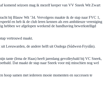
anaf komend seizoen mag ik mezelf keeper van VV Sneek Wit Zwart
bracht bij Blauw Wit ’34. Vervolgens maakte ik de stap naar FVC 1,
espeeld en heb ik de club leren kennen als een ambitieuze vereniging
ukkig hebben we afgelopen weekend de handhaving bewerkstelligd
erstap vertrouwd maakt.
mt uit Leeuwarden, de andere helft uit Oudega (Súdwest-Fryslân).
mijn tante (Irma de Haas) heeft jarenlang gevolleybald bij VC Sneek,
oetbald. Dat maakt de stap naar Sneek voor mij misschien nog wel
tuur en hoop samen met iedereen mooie momenten en successen te