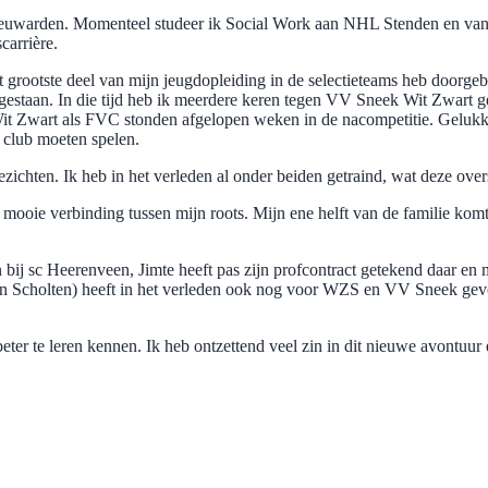
Leeuwarden. Momenteel studeer ik Social Work aan NHL Stenden en v
carrière.
 grootste deel van mijn jeugdopleiding in de selectieteams heb doorge
 gestaan. In die tijd heb ik meerdere keren tegen VV Sneek Wit Zwart g
k Wit Zwart als FVC stonden afgelopen weken in de nacompetitie. Gel
 club moeten spelen.
ezichten. Ik heb in het verleden al onder beiden getraind, wat deze ov
en mooie verbinding tussen mijn roots. Mijn ene helft van de familie ko
 bij sc Heerenveen, Jimte heeft pas zijn profcontract getekend daar en 
ten Scholten) heeft in het verleden ook nog voor WZS en VV Sneek gev
ers beter te leren kennen. Ik heb ontzettend veel zin in dit nieuwe avon