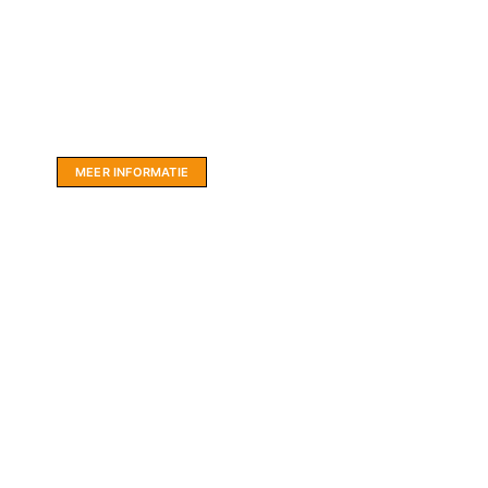
Website sponsor:
LIMBO International: WordPress specialisten uit
hartje Friesland.
MEER INFORMATIE