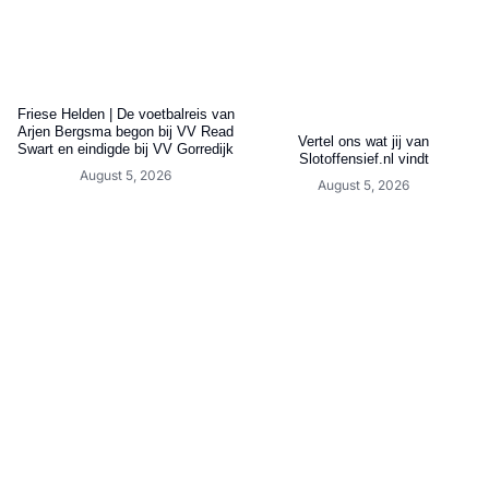
Friese Helden | De voetbalreis van
Arjen Bergsma begon bij VV Read
Vertel ons wat jij van
Swart en eindigde bij VV Gorredijk
Slotoffensief.nl vindt
August 5, 2026
August 5, 2026
LVV Friesland verrast opnieuw met
Opvallend transfernieuws rond
ervaren aanwinst die op meerdere
Friese doelman
posities uit de voeten kan
August 5, 2026
August 5, 2026