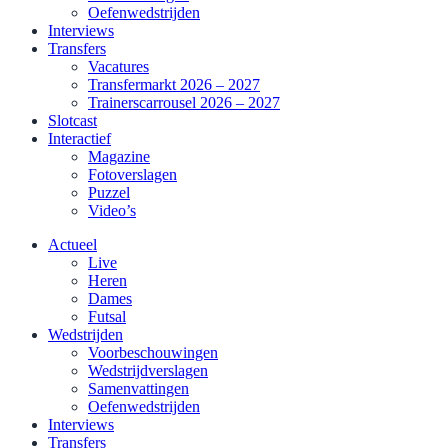
Oefenwedstrijden
Interviews
Transfers
Vacatures
Transfermarkt 2026 – 2027
Trainerscarrousel 2026 – 2027
Slotcast
Interactief
Magazine
Fotoverslagen
Puzzel
Video’s
Actueel
Live
Heren
Dames
Futsal
Wedstrijden
Voorbeschouwingen
Wedstrijdverslagen
Samenvattingen
Oefenwedstrijden
Interviews
Transfers