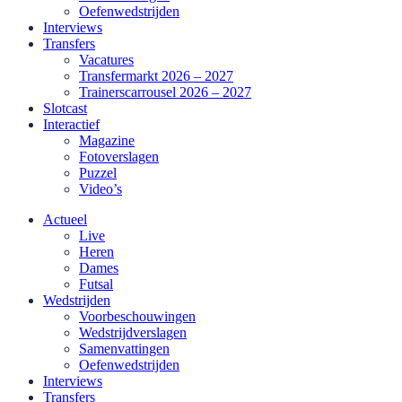
Oefenwedstrijden
Interviews
Transfers
Vacatures
Transfermarkt 2026 – 2027
Trainerscarrousel 2026 – 2027
Slotcast
Interactief
Magazine
Fotoverslagen
Puzzel
Video’s
Actueel
Live
Heren
Dames
Futsal
Wedstrijden
Voorbeschouwingen
Wedstrijdverslagen
Samenvattingen
Oefenwedstrijden
Interviews
Transfers