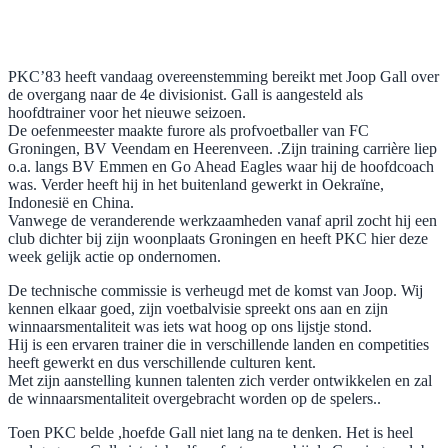
PKC’83 heeft vandaag overeenstemming bereikt met Joop Gall over
de overgang naar de 4e divisionist. Gall is aangesteld als
hoofdtrainer voor het nieuwe seizoen.
De oefenmeester maakte furore als profvoetballer van FC
Groningen, BV Veendam en Heerenveen. .Zijn training carrière liep
o.a. langs BV Emmen en Go Ahead Eagles waar hij de hoofdcoach
was. Verder heeft hij in het buitenland gewerkt in Oekraïne,
Indonesië en China.
Vanwege de veranderende werkzaamheden vanaf april zocht hij een
club dichter bij zijn woonplaats Groningen en heeft PKC hier deze
week gelijk actie op ondernomen.
De technische commissie is verheugd met de komst van Joop. Wij
kennen elkaar goed, zijn voetbalvisie spreekt ons aan en zijn
winnaarsmentaliteit was iets wat hoog op ons lijstje stond.
Hij is een ervaren trainer die in verschillende landen en competities
heeft gewerkt en dus verschillende culturen kent.
Met zijn aanstelling kunnen talenten zich verder ontwikkelen en zal
de winnaarsmentaliteit overgebracht worden op de spelers..
Toen PKC belde ,hoefde Gall niet lang na te denken. Het is heel