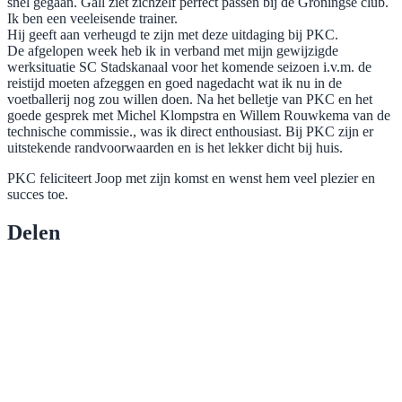
snel gegaan. Gall ziet zichzelf perfect passen bij de Groningse club.
Ik ben een veeleisende trainer.
Hij geeft aan verheugd te zijn met deze uitdaging bij PKC.
De afgelopen week heb ik in verband met mijn gewijzigde
werksituatie SC Stadskanaal voor het komende seizoen i.v.m. de
reistijd moeten afzeggen en goed nagedacht wat ik nu in de
voetballerij nog zou willen doen. Na het belletje van PKC en het
goede gesprek met Michel Klompstra en Willem Rouwkema van de
technische commissie., was ik direct enthousiast. Bij PKC zijn er
uitstekende randvoorwaarden en is het lekker dicht bij huis.
PKC feliciteert Joop met zijn komst en wenst hem veel plezier en
succes toe.
Delen