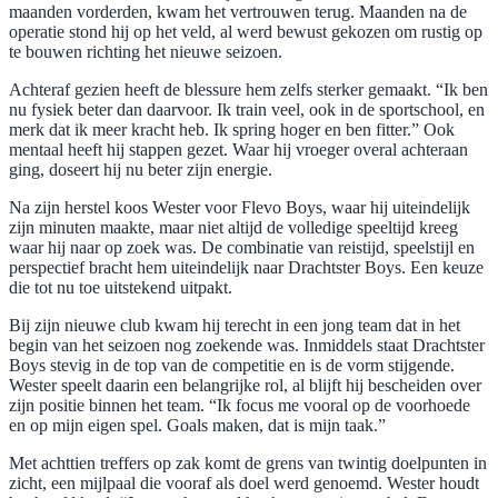
maanden vorderden, kwam het vertrouwen terug. Maanden na de
operatie stond hij op het veld, al werd bewust gekozen om rustig op
te bouwen richting het nieuwe seizoen.
Achteraf gezien heeft de blessure hem zelfs sterker gemaakt. “Ik ben
nu fysiek beter dan daarvoor. Ik train veel, ook in de sportschool, en
merk dat ik meer kracht heb. Ik spring hoger en ben fitter.” Ook
mentaal heeft hij stappen gezet. Waar hij vroeger overal achteraan
ging, doseert hij nu beter zijn energie.
Na zijn herstel koos Wester voor Flevo Boys, waar hij uiteindelijk
zijn minuten maakte, maar niet altijd de volledige speeltijd kreeg
waar hij naar op zoek was. De combinatie van reistijd, speelstijl en
perspectief bracht hem uiteindelijk naar Drachtster Boys. Een keuze
die tot nu toe uitstekend uitpakt.
Bij zijn nieuwe club kwam hij terecht in een jong team dat in het
begin van het seizoen nog zoekende was. Inmiddels staat Drachtster
Boys stevig in de top van de competitie en is de vorm stijgende.
Wester speelt daarin een belangrijke rol, al blijft hij bescheiden over
zijn positie binnen het team. “Ik focus me vooral op de voorhoede
en op mijn eigen spel. Goals maken, dat is mijn taak.”
Met achttien treffers op zak komt de grens van twintig doelpunten in
zicht, een mijlpaal die vooraf als doel werd genoemd. Wester houdt