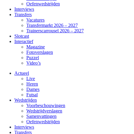
Oefenwedstrijden
Interviews
Transfers
Vacatures
Transfermarkt 2026 – 2027
Trainerscarrousel 2026 – 2027
Slotcast
Interactief
Magazine
Fotoverslagen
Puzzel
Video’s
Actueel
Live
Heren
Dames
Futsal
Wedstrijden
Voorbeschouwingen
Wedstrijdverslagen
Samenvattingen
Oefenwedstrijden
Interviews
Transfers