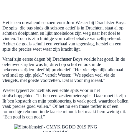
Het is een opvallend seizoen voor Jorn Wester bij Drachtster Boys.
De spits, die pas sinds dit seizoen actief is in Drachten, staat al op
achttien doelpunten en lijkt moeiteloos zijn weg naar het doel te
vinden. Toch is zijn huidige vorm allesbehalve vanzelfsprekend.
Achter de goals schuilt een verhaal van tegenslag, herstel en een
spits die precies weet waar zijn kracht ligt.
Vanaf zijn eerste dagen bij Drachtster Boys voelde het goed. In de
oefenwedstrijden was hij direct op schot en ook in de
bekerwedstrijden bleef hij productief. “Het viel eigenlijk allemaal
wel snel op zijn plek,” vertelt Wester. “We spelen veel via de
vleugels, met goede voorzetten. Dat is voor mij ideaal.”
Wester typeert zichzelf als een echte spits voor in het
strafschopgebied. “Ik ben een zestienmeter-spits. Daar moet ik zijn.
Ik ben kopsterk en mijn positionering is vaak goed, waardoor ballen
vaak precies goed vallen.” Of het nu een fraaie treffer is of een
rommelige rebound in de laatste minuut: het maakt hem weinig uit.
“Een goal is een goal.”