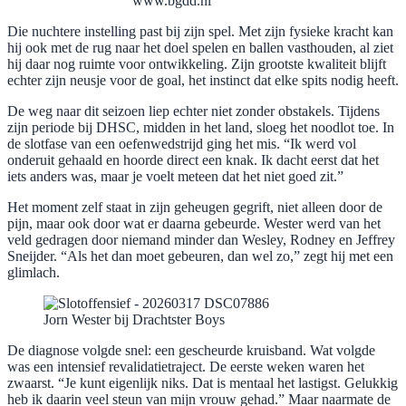
www.bgdd.nl
Die nuchtere instelling past bij zijn spel. Met zijn fysieke kracht kan
hij ook met de rug naar het doel spelen en ballen vasthouden, al ziet
hij daar nog ruimte voor ontwikkeling. Zijn grootste kwaliteit blijft
echter zijn neusje voor de goal, het instinct dat elke spits nodig heeft.
De weg naar dit seizoen liep echter niet zonder obstakels. Tijdens
zijn periode bij DHSC, midden in het land, sloeg het noodlot toe. In
de slotfase van een oefenwedstrijd ging het mis. “Ik werd vol
onderuit gehaald en hoorde direct een knak. Ik dacht eerst dat het
iets anders was, maar je voelt meteen dat het niet goed zit.”
Het moment zelf staat in zijn geheugen gegrift, niet alleen door de
pijn, maar ook door wat er daarna gebeurde. Wester werd van het
veld gedragen door niemand minder dan Wesley, Rodney en Jeffrey
Sneijder. “Als het dan moet gebeuren, dan wel zo,” zegt hij met een
glimlach.
Jorn Wester bij Drachtster Boys
De diagnose volgde snel: een gescheurde kruisband. Wat volgde
was een intensief revalidatietraject. De eerste weken waren het
zwaarst. “Je kunt eigenlijk niks. Dat is mentaal het lastigst. Gelukkig
heb ik daarin veel steun van mijn vrouw gehad.” Maar naarmate de