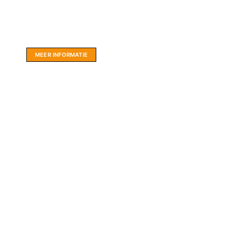
Website sponsor:
LIMBO International: WordPress specialisten uit
hartje Friesland.
MEER INFORMATIE