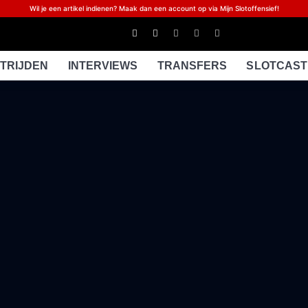
Wil je een artikel indienen? Maak dan een account op via Mijn Slotoffensief!
TRIJDEN
INTERVIEWS
TRANSFERS
SLOTCAST