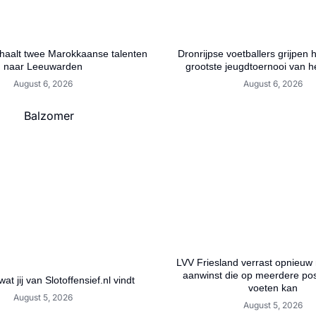
aalt twee Marokkaanse talenten
Dronrijpse voetballers grijpen 
naar Leeuwarden
grootste jeugdtoernooi van h
August 6, 2026
August 6, 2026
LVV Friesland verrast opnieuw
aanwinst die op meerdere posi
wat jij van Slotoffensief.nl vindt
voeten kan
August 5, 2026
August 5, 2026