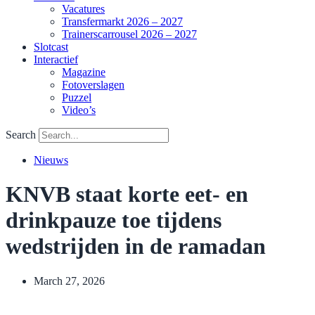
Vacatures
Transfermarkt 2026 – 2027
Trainerscarrousel 2026 – 2027
Slotcast
Interactief
Magazine
Fotoverslagen
Puzzel
Video’s
Search
Nieuws
KNVB staat korte eet- en
drinkpauze toe tijdens
wedstrijden in de ramadan
March 27, 2026