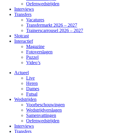
Oefenwedstrijden
Interviews
Transfers
Vacatures
Transfermarkt 2026 – 2027
Trainerscarrousel 2026 – 2027
Slotcast
Interactief
Magazine
Fotoverslagen
Puzzel
Video’s
Actueel
Live
Heren
Dames
Futsal
Wedstrijden
Voorbeschouwingen
Wedstrijdverslagen
Samenvattingen
Oefenwedstrijden
Interviews
Transfers