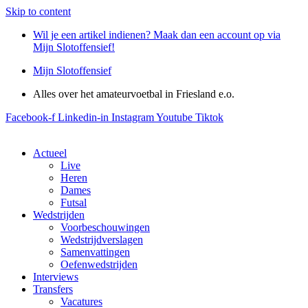
Skip to content
Wil je een artikel indienen? Maak dan een account op via
Mijn Slotoffensief!
Mijn Slotoffensief
Alles over het amateurvoetbal in Friesland e.o.
Facebook-f
Linkedin-in
Instagram
Youtube
Tiktok
Actueel
Live
Heren
Dames
Futsal
Wedstrijden
Voorbeschouwingen
Wedstrijdverslagen
Samenvattingen
Oefenwedstrijden
Interviews
Transfers
Vacatures