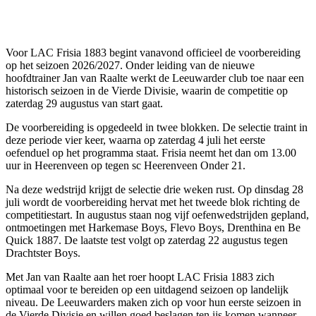
Voor LAC Frisia 1883 begint vanavond officieel de voorbereiding
op het seizoen 2026/2027. Onder leiding van de nieuwe
hoofdtrainer Jan van Raalte werkt de Leeuwarder club toe naar een
historisch seizoen in de Vierde Divisie, waarin de competitie op
zaterdag 29 augustus van start gaat.
De voorbereiding is opgedeeld in twee blokken. De selectie traint in
deze periode vier keer, waarna op zaterdag 4 juli het eerste
oefenduel op het programma staat. Frisia neemt het dan om 13.00
uur in Heerenveen op tegen sc Heerenveen Onder 21.
Na deze wedstrijd krijgt de selectie drie weken rust. Op dinsdag 28
juli wordt de voorbereiding hervat met het tweede blok richting de
competitiestart. In augustus staan nog vijf oefenwedstrijden gepland,
ontmoetingen met Harkemase Boys, Flevo Boys, Drenthina en Be
Quick 1887. De laatste test volgt op zaterdag 22 augustus tegen
Drachtster Boys.
Met Jan van Raalte aan het roer hoopt LAC Frisia 1883 zich
optimaal voor te bereiden op een uitdagend seizoen op landelijk
niveau. De Leeuwarders maken zich op voor hun eerste seizoen in
de Vierde Divisie en willen goed beslagen ten ijs komen wanneer