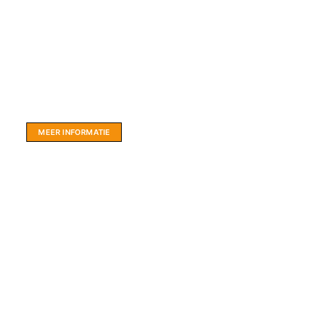
Website sponsor:
LIMBO International: WordPress specialisten uit
hartje Friesland.
MEER INFORMATIE