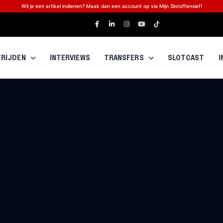
Wil je een artikel indienen? Maak dan een account op via Mijn Slotoffensief!
RIJDEN
INTERVIEWS
TRANSFERS
SLOTCAST
I