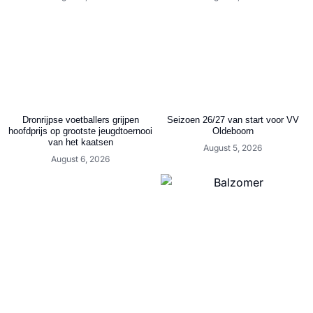
Dronrijpse voetballers grijpen
Seizoen 26/27 van start voor VV
hoofdprijs op grootste jeugdtoernooi
Oldeboorn
van het kaatsen
August 5, 2026
August 6, 2026
Friese Helden | De voetbalreis van
Arjen Bergsma begon bij VV Read
Vertel ons wat jij van
Swart en eindigde bij VV Gorredijk
Slotoffensief.nl vindt