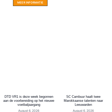
MEER INFORMATIE
DTD VR1 is deze week begonnen
SC Cambuur haalt twee
aan de voorbereiding op het nieuwe
Marokkaanse talenten naar
voetbaljaargang
Leeuwarden
August 6, 2026
August 6, 2026