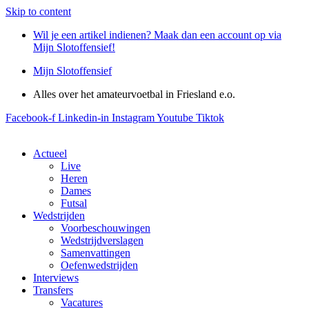
Skip to content
Wil je een artikel indienen? Maak dan een account op via
Mijn Slotoffensief!
Mijn Slotoffensief
Alles over het amateurvoetbal in Friesland e.o.
Facebook-f
Linkedin-in
Instagram
Youtube
Tiktok
Actueel
Live
Heren
Dames
Futsal
Wedstrijden
Voorbeschouwingen
Wedstrijdverslagen
Samenvattingen
Oefenwedstrijden
Interviews
Transfers
Vacatures