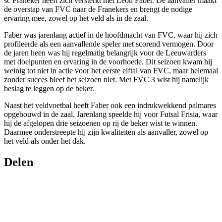
sc Franeker heeft zich versterkt met Leon Faber. De aanvaller maakt
de overstap van FVC naar de Franekers en brengt de nodige
ervaring mee, zowel op het veld als in de zaal.
Faber was jarenlang actief in de hoofdmacht van FVC, waar hij zich
profileerde als een aanvallende speler met scorend vermogen. Door
de jaren heen was hij regelmatig belangrijk voor de Leeuwarders
met doelpunten en ervaring in de voorhoede. Dit seizoen kwam hij
weinig tot niet in actie voor het eerste elftal van FVC, maar helemaal
zonder succes bleef het seizoen niet. Met FVC 3 wist hij namelijk
beslag te leggen op de beker.
Naast het veldvoetbal heeft Faber ook een indrukwekkend palmares
opgebouwd in de zaal. Jarenlang speelde hij voor Futsal Frisia, waar
hij de afgelopen drie seizoenen op rij de beker wist te winnen.
Daarmee onderstreepte hij zijn kwaliteiten als aanvaller, zowel op
het veld als onder het dak.
Delen