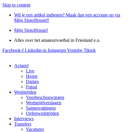
Skip to content
Wil je een artikel indienen? Maak dan een account op via
Mijn Slotoffensief!
Mijn Slotoffensief
Alles over het amateurvoetbal in Friesland e.o.
Facebook-f
Linkedin-in
Instagram
Youtube
Tiktok
Actueel
Live
Heren
Dames
Futsal
Wedstrijden
Voorbeschouwingen
Wedstrijdverslagen
Samenvattingen
Oefenwedstrijden
Interviews
Transfers
Vacatures