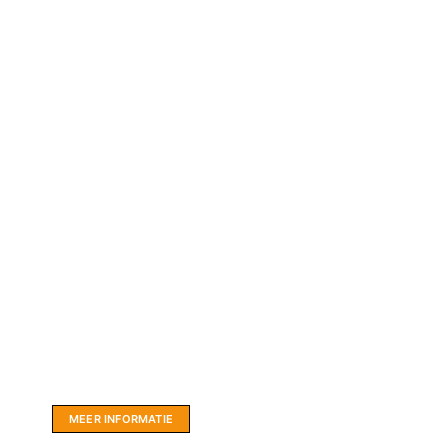
Website sponsor:
LIMBO International: WordPress specialisten uit
hartje Friesland.
MEER INFORMATIE