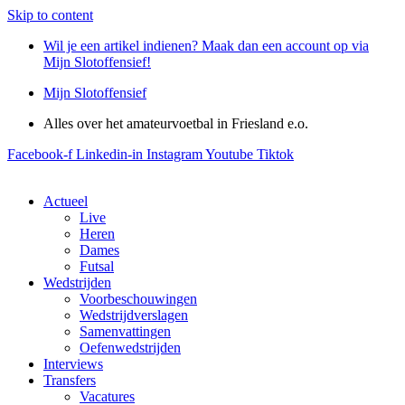
Skip to content
Wil je een artikel indienen? Maak dan een account op via
Mijn Slotoffensief!
Mijn Slotoffensief
Alles over het amateurvoetbal in Friesland e.o.
Facebook-f
Linkedin-in
Instagram
Youtube
Tiktok
Actueel
Live
Heren
Dames
Futsal
Wedstrijden
Voorbeschouwingen
Wedstrijdverslagen
Samenvattingen
Oefenwedstrijden
Interviews
Transfers
Vacatures