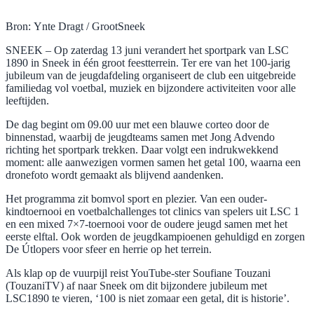
Bron: Ynte Dragt / GrootSneek
SNEEK – Op zaterdag 13 juni verandert het sportpark van LSC
1890 in Sneek in één groot feestterrein. Ter ere van het 100-jarig
jubileum van de jeugdafdeling organiseert de club een uitgebreide
familiedag vol voetbal, muziek en bijzondere activiteiten voor alle
leeftijden.
De dag begint om 09.00 uur met een blauwe corteo door de
binnenstad, waarbij de jeugdteams samen met Jong Advendo
richting het sportpark trekken. Daar volgt een indrukwekkend
moment: alle aanwezigen vormen samen het getal 100, waarna een
dronefoto wordt gemaakt als blijvend aandenken.
Het programma zit bomvol sport en plezier. Van een ouder-
kindtoernooi en voetbalchallenges tot clinics van spelers uit LSC 1
en een mixed 7×7-toernooi voor de oudere jeugd samen met het
eerste elftal. Ook worden de jeugdkampioenen gehuldigd en zorgen
De Útlopers voor sfeer en herrie op het terrein.
Als klap op de vuurpijl reist YouTube-ster Soufiane Touzani
(TouzaniTV) af naar Sneek om dit bijzondere jubileum met
LSC1890 te vieren, ‘100 is niet zomaar een getal, dit is historie’.