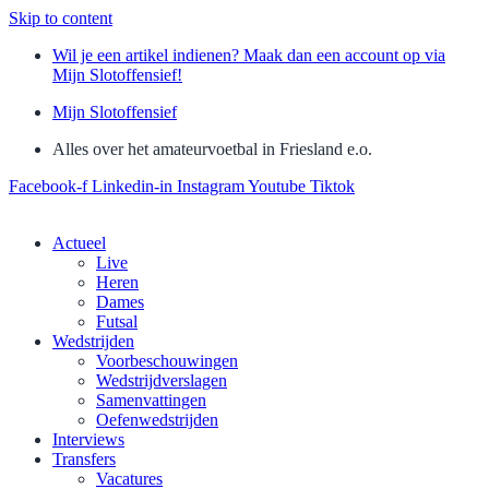
Skip to content
Wil je een artikel indienen? Maak dan een account op via
Mijn Slotoffensief!
Mijn Slotoffensief
Alles over het amateurvoetbal in Friesland e.o.
Facebook-f
Linkedin-in
Instagram
Youtube
Tiktok
Actueel
Live
Heren
Dames
Futsal
Wedstrijden
Voorbeschouwingen
Wedstrijdverslagen
Samenvattingen
Oefenwedstrijden
Interviews
Transfers
Vacatures