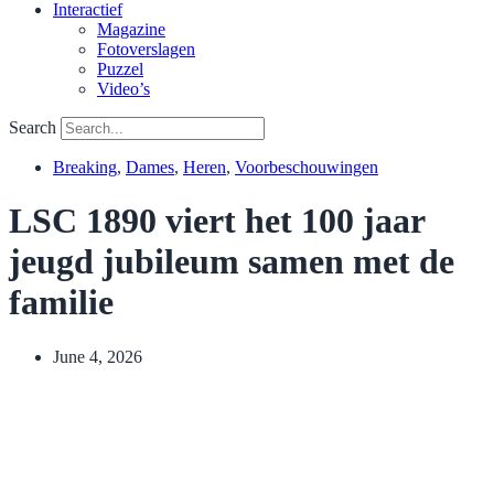
Interactief
Magazine
Fotoverslagen
Puzzel
Video’s
Search
Breaking
,
Dames
,
Heren
,
Voorbeschouwingen
LSC 1890 viert het 100 jaar
jeugd jubileum samen met de
familie
June 4, 2026