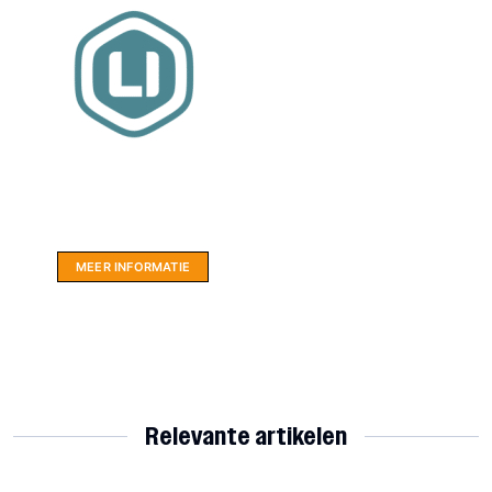
Website sponsor:
LIMBO International: WordPress specialisten uit
hartje Friesland.
MEER INFORMATIE
Relevante artikelen