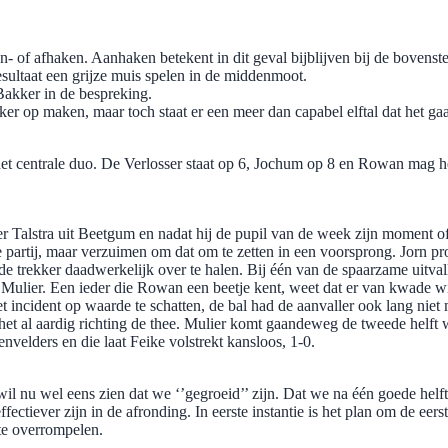
n- of afhaken. Aanhaken betekent in dit geval bijblijven bij de bovenst
esultaat een grijze muis spelen in de middenmoot.
Bakker in de bespreking.
er op maken, maar toch staat er een meer dan capabel elftal dat het g
het centrale duo. De Verlosser staat op 6, Jochum op 8 en Rowan mag he
 Talstra uit Beetgum en nadat hij de pupil van de week zijn moment of f
e partij, maar verzuimen om dat om te zetten in een voorsprong. Jorn pr
om de trekker daadwerkelijk over te halen. Bij één van de spaarzame uit
n Mulier. Een ieder die Rowan een beetje kent, weet dat er van kwade w
incident op waarde te schatten, de bal had de aanvaller ook lang niet me
 het al aardig richting de thee. Mulier komt gaandeweg de tweede helft 
elders en die laat Feike volstrekt kansloos, 1-0.
il nu wel eens zien dat we ‘’gegroeid’’ zijn. Dat we na één goede hel
ctiever zijn in de afronding. In eerste instantie is het plan om de eers
 te overrompelen.