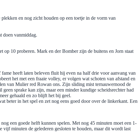
e plekken en nog zicht houden op een toetje in de vorm van
aat doen vanmiddag.
t op 10 proberen. Mark en der Bomber zijn de buitens en Jorn staat
ame heeft laten beleven fluit hij even na half drie voor aanvang van
obeert het met een fraaie volley, er volgen wat schoten van afstand en
vallen van Mulier red Rowan ons. Zijn sliding mist ternauwernood de
il geen sprake kan zijn, maar een minder kundige scheidsrechter had
er gehaald en zo blijft het bij geel.
wat beter in het spel en zet nog eens goed door over de linkerkant. Een
ft nog een goede helft kunnen spelen. Met nog 45 minuten moet een 1-
te vijf minuten de gelederen gesloten te houden, maar dit wordt last