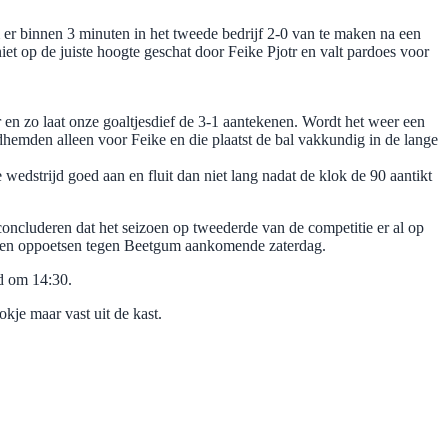
 er binnen 3 minuten in het tweede bedrijf 2-0 van te maken na een
et op de juiste hoogte geschat door Feike Pjotr en valt pardoes voor
r en zo laat onze goaltjesdief de 3-1 aantekenen. Wordt het weer een
odhemden alleen voor Feike en die plaatst de bal vakkundig in de lange
de wedstrijd goed aan en fluit dan niet lang nadat de klok de 90 aantikt
oncluderen dat het seizoen op tweederde van de competitie er al op
unnen oppoetsen tegen Beetgum aankomende zaterdag.
jd om 14:30.
kje maar vast uit de kast.