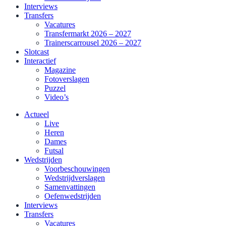
Interviews
Transfers
Vacatures
Transfermarkt 2026 – 2027
Trainerscarrousel 2026 – 2027
Slotcast
Interactief
Magazine
Fotoverslagen
Puzzel
Video’s
Actueel
Live
Heren
Dames
Futsal
Wedstrijden
Voorbeschouwingen
Wedstrijdverslagen
Samenvattingen
Oefenwedstrijden
Interviews
Transfers
Vacatures