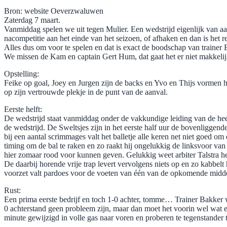
Bron: website Oeverzwaluwen
Zaterdag 7 maart.
Vanmiddag spelen we uit tegen Mulier. Een wedstrijd eigenlijk van aa
nacompetitie aan het einde van het seizoen, of afhaken en dan is het r
Alles dus om voor te spelen en dat is exact de boodschap van trainer 
We missen de Kam en captain Gert Hum, dat gaat het er niet makkelijk
Opstelling:
Feike op goal, Joey en Jurgen zijn de backs en Yvo en Thijs vormen 
op zijn vertrouwde plekje in de punt van de aanval.
Eerste helft:
De wedstrijd staat vanmiddag onder de vakkundige leiding van de heer
de wedstrijd. De Sweltsjes zijn in het eerste half uur de bovenliggend
bij een aantal scrimmages valt het balletje alle keren net niet goed 
timing om de bal te raken en zo raakt hij ongelukkig de linksvoor va
hier zomaar rood voor kunnen geven. Gelukkig weet arbiter Talstra het 
De daarbij horende vrije trap levert vervolgens niets op en zo kabbelt
voorzet valt pardoes voor de voeten van één van de opkomende middenv
Rust:
Een prima eerste bedrijf en toch 1-0 achter, tomme… Trainer Bakker w
0 achterstand geen probleem zijn, maar dan moet het voorin wel wat effe
minute gewijzigd in volle gas naar voren en proberen te tegenstander