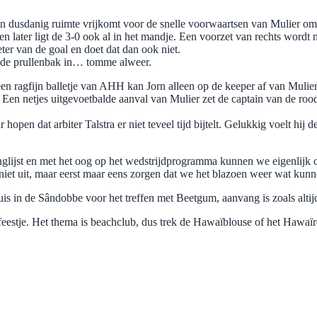
erin dusdanig ruimte vrijkomt voor de snelle voorwaartsen van Mulier om
later ligt de 3-0 ook al in het mandje. Een voorzet van rechts wordt ni
ter van de goal en doet dat dan ook niet.
s de prullenbak in… tomme alweer.
 een ragfijn balletje van AHH kan Jorn alleen op de keeper af van Mulie
3. Een netjes uitgevoetbalde aanval van Mulier zet de captain van de ro
open dat arbiter Talstra er niet teveel tijd bijtelt. Gelukkig voelt hij 
glijst en met het oog op het wedstrijdprogramma kunnen we eigenlijk c
niet uit, maar eerst maar eens zorgen dat we het blazoen weer wat k
is in de Sândobbe voor het treffen met Beetgum, aanvang is zoals alti
feestje. Het thema is beachclub, dus trek de Hawaïblouse of het Hawaïro