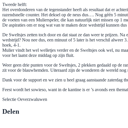
Tweede helft:
Het overdonderen van de tegenstander heeft als resultaat dat er acht
razendsnelle counter. Het deksel op de neus dus…. Nog géén 5 minuten 
de voeten van een Mulierspeler, die kan natuurlijk niet missen op 1 me
De aspiraties om er nog wat van te maken deze wedstrijd kunnen du
De Sweltsjes zetten toch door en dat staat ze dan weer te prijzen. Na
wedstrijd? Nou nee dus, een minuut of 5 later is het verschil alweer 
hoek, 4-1.
Mulier vindt het wel welletjes verder en de Sweltsjes ook wel, nu maar h
voor het laatst deze middag op zijn fluit.
Weer geen drie punten voor de Sweltsjes, 2 plekken gedaald op de ran
zit voor de blauwhemden. Uiteraard zijn de wonderen de wereld nog 
Dank voor de support en we zien u heel graag aanstaande zaterdag thu
Feest wordt het sowieso, want in de kantine is er ’s avonds een thema
Selectie Oeverzwaluwen
Delen