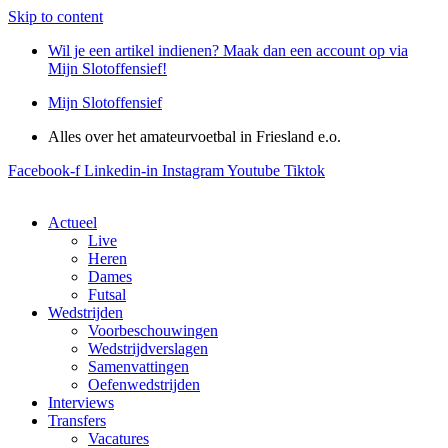
Skip to content
Wil je een artikel indienen? Maak dan een account op via
Mijn Slotoffensief!
Mijn Slotoffensief
Alles over het amateurvoetbal in Friesland e.o.
Facebook-f
Linkedin-in
Instagram
Youtube
Tiktok
Actueel
Live
Heren
Dames
Futsal
Wedstrijden
Voorbeschouwingen
Wedstrijdverslagen
Samenvattingen
Oefenwedstrijden
Interviews
Transfers
Vacatures