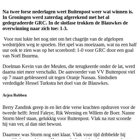
Na twee forse nederlagen weet Buitenpost weer wat winnen is.
In Groningen werd zaterdag afgerekend met het al
gedegradeerde GRC. In de slotfase trokken de Blauwkes de
overwinning naar zich toe: 1-3.
Voor rust lukte het nog niet om het chagrijn van de afgelopen
wedstrijden weg te spoelen. Het spel was moeizaam, wat na een half
uur ook te zien was op het scorebord: 1-0 voor GRC door een goal
van Noël Buurma.
Doelman Kevin van der Meulen, die terugkeerde onder de lat, werd
daarna niet meer verschalkt. De aanvoerder van VV Buitenpost viel
op 7 maart geblesseerd uit tegen Oranje Nassau. Sindsdien
verdedigde Hessel Turkstra het doel van de Blauwkes.
Arjen Robben
Berry Zandink greep in en liet drie verse krachten opdraven voor de
tweede helft: Jered Faleye, Rik Weening en Willem de Boer. Nanne
Storm bleef staan, gelukkig voor Buitenpost. Vlak na rust scoorde
hij van ver, al dan niet bewust.
Daarmee was Storm nog niet klaar. Vlak voor tijd dribbelde hij