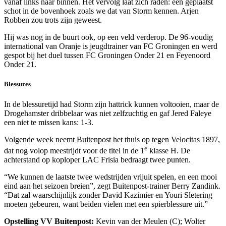
vanaf links naar binnen. Het vervolg laat zich raden: een geplaatst
schot in de bovenhoek zoals we dat van Storm kennen. Arjen
Robben zou trots zijn geweest.
Hij was nog in de buurt ook, op een veld verderop. De 96-voudig
international van Oranje is jeugdtrainer van FC Groningen en werd
gespot bij het duel tussen FC Groningen Onder 21 en Feyenoord
Onder 21.
Blessures
In de blessuretijd had Storm zijn hattrick kunnen voltooien, maar de
Drogehamster dribbelaar was niet zelfzuchtig en gaf Jered Faleye
een niet te missen kans: 1-3.
Volgende week neemt Buitenpost het thuis op tegen Velocitas 1897,
e
dat nog volop meestrijdt voor de titel in de 1
klasse H. De
achterstand op koploper LAC Frisia bedraagt twee punten.
“We kunnen de laatste twee wedstrijden vrijuit spelen, en een mooi
eind aan het seizoen breien”, zegt Buitenpost-trainer Berry Zandink.
“Dat zal waarschijnlijk zonder David Kazimier en Youri Sletering
moeten gebeuren, want beiden vielen met een spierblessure uit.”
Opstelling VV Buitenpost:
Kevin van der Meulen (C); Wolter